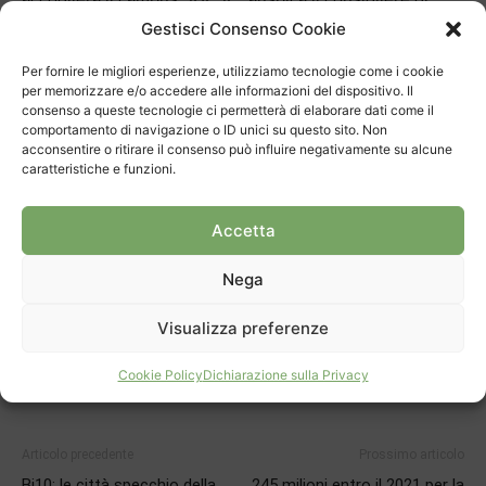
Arzo – sia in grado di coinvolgere la scuola, offrendole in
Gestisci Consenso Cookie
qualche modo la possibilità di collaborare per meglio
Per fornire le migliori esperienze, utilizziamo tecnologie come i cookie
mettere a fuoco questo o quell’aspetto.
per memorizzare e/o accedere alle informazioni del dispositivo. Il
consenso a queste tecnologie ci permetterà di elaborare dati come il
comportamento di navigazione o ID unici su questo sito. Non
acconsentire o ritirare il consenso può influire negativamente su alcune
caratteristiche e funzioni.
Accetta
TAGS
Municipio Mendrisio
Piano finanziario
Nega
Visualizza preferenze
Cookie Policy
Dichiarazione sulla Privacy
Articolo precedente
Prossimo articolo
Bi10: le città specchio della
245 milioni entro il 2021 per la