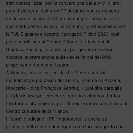
stati contabilizzati con la conversione delle AIM, di altri
punti fissi per allestire un PF duraturo non ce ne sono
molti, cominciando dal Cantone che per far quadrare i
suoi conti porta via i soldi ai Comuni, com’è successo con
la TUI. E quanto è costato il progetto Ticino 2020, così
poco condiviso dai Comuni? Sono le riflessioni di
Gianluca Padlina, secondo cui per generare risorse
occorre lavorare anche sulle uscite “e noi del PPD
proporremo rinunce e risparmi”.
A Sinistra, invece, si ricorda che Mendrisio ha il
moltiplicatore più basso del Ticino, insieme ad Ascona:
ritoccarlo – dice Françoise Gehring – vuol dire dare alla
città le risorse per crescere, per uno sviluppo attento al
territorio e all’ambiente, per stimolare interesse attorno al
Centro culturale della Filanda.
I liberali giudicano il PF “inquietante” e anche se il
principio dello studio demografico da loro suggerito è in