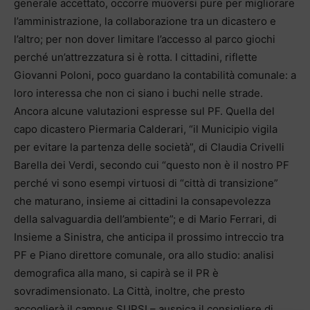
generale accettato, occorre muoversi pure per migliorare
l’amministrazione, la collaborazione tra un dicastero e
l’altro; per non dover limitare l’accesso al parco giochi
perché un’attrezzatura si è rotta. I cittadini, riflette
Giovanni Poloni, poco guardano la contabilità comunale: a
loro interessa che non ci siano i buchi nelle strade.
Ancora alcune valutazioni espresse sul PF. Quella del
capo dicastero Piermaria Calderari, “il Municipio vigila
per evitare la partenza delle società”, di Claudia Crivelli
Barella dei Verdi, secondo cui “questo non è il nostro PF
perché vi sono esempi virtuosi di “città di transizione”
che maturano, insieme ai cittadini la consapevolezza
della salvaguardia dell’ambiente”; e di Mario Ferrari, di
Insieme a Sinistra, che anticipa il prossimo intreccio tra
PF e Piano direttore comunale, ora allo studio: analisi
demografica alla mano, si capirà se il PR è
sovradimensionato. La Città, inoltre, che presto
accoglierà il campus SUPSI – auspica il consigliere di