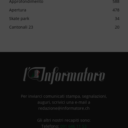
Approfondimento
588
Apertura
478
Skate park
34
Cantonali 23
20
Per inviarci comunicati stampa, segnalazioni,
auguri, scrivici una e-mail a
redazione@informatore.ch
Gli altri nostri recapiti sono:
Telefono:
091 646 11 53