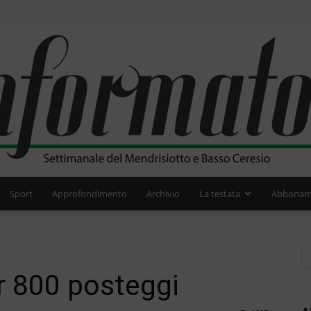
Sport
Approfondimento
Archivio
La testata
Abbonam
L'Informatore
er 800 posteggi