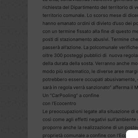
richiesta del Dipartimento del territorio di v
territorio comunale. Lo scorso mese di dicemb
hanno emanato ordini di divieto d’uso dei po
con un termine fissato alla fine di questo m
posti di stazionamento abusivi. Termine che
passerà all’azione. La polcomunale verificherà
oltre 300 posteggi pubblici di nuova regola
della durata della sosta. Verranno anche monit
modo più sistematico, le diverse aree marginal
potrebbero essere occupati abusivamente, c
sarà in regola verrà sanzionato” afferma il M
Un “CarPooling” a confine
con l’Ecocentro
Le preoccupazioni legate alla situazione di 
così come agli effetti negativi sull’ambiente
proporre anche la realizzazione di un posteg
proprietà comunale a confine con l’Ecocentr