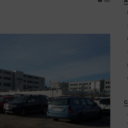
A
1907
C