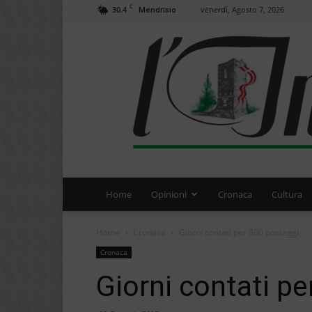
C
30.4
venerdì, Agosto 7, 2026
Mendrisio
Home
Opinioni
Cronaca
Cultura
Home
Cronaca
Giorni contati per 800 posteggi
Cronaca
Giorni contati p