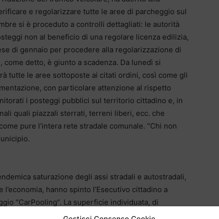
erificare e regolarizzare tutte le aree di parcheggio sul
re si è proceduto a controlli dettagliati: le autorità
steggi non al beneficio di una regolare licenza edilizia,
ese di gennaio per procedere alla regolarizzazione di
, come detto, è giunto a scadenza. Da lunedì si
 tutte le aree sottoposte ai citati ordini, così come gli
mentazione, con particolare attenzione al rispetto
orati i posteggi pubblici sul territorio cittadino e, in
i quali piazzali sterrati, terreni liberi, ecc. che
ome pure l’intera rete stradale comunale. “Chi non
unicipio.
endemica saturazione degli assi stradali e autostradali,
 e l’economia, hanno spinto l’Esecutivo cittadino a
gio “CarPooling”. La superficie individuata, di
o, è oggi occupata da 200 auto sulla base di una
Gestisci Consenso Cookie