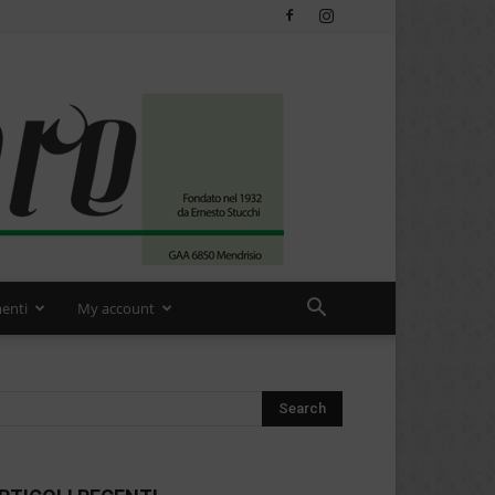
enti
My account