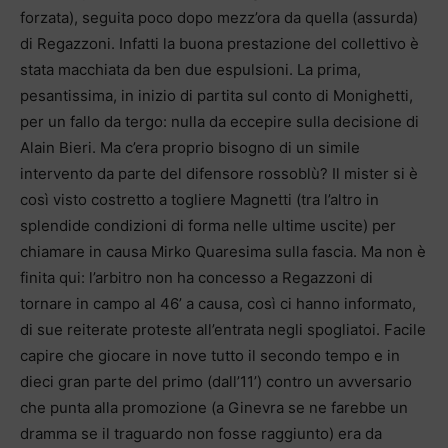
forzata), seguita poco dopo mezz’ora da quella (assurda)
di Regazzoni. Infatti la buona prestazione del collettivo è
stata macchiata da ben due espulsioni. La prima,
pesantissima, in inizio di partita sul conto di Monighetti,
per un fallo da tergo: nulla da eccepire sulla decisione di
Alain Bieri. Ma c’era proprio bisogno di un simile
intervento da parte del difensore rossoblù? Il mister si è
così visto costretto a togliere Magnetti (tra l’altro in
splendide condizioni di forma nelle ultime uscite) per
chiamare in causa Mirko Quaresima sulla fascia. Ma non è
finita qui: l’arbitro non ha concesso a Regazzoni di
tornare in campo al 46’ a causa, così ci hanno informato,
di sue reiterate proteste all’entrata negli spogliatoi. Facile
capire che giocare in nove tutto il secondo tempo e in
dieci gran parte del primo (dall’11’) contro un avversario
che punta alla promozione (a Ginevra se ne farebbe un
dramma se il traguardo non fosse raggiunto) era da