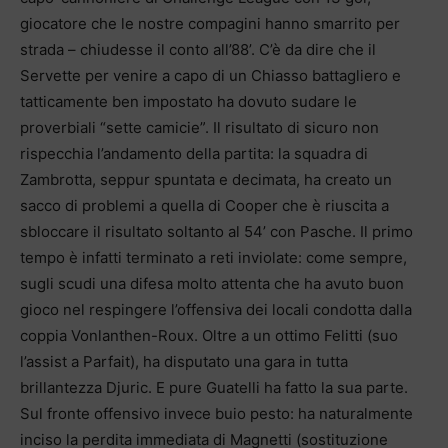
giocatore che le nostre compagini hanno smarrito per
strada – chiudesse il conto all’88’. C’è da dire che il
Servette per venire a capo di un Chiasso battagliero e
tatticamente ben impostato ha dovuto sudare le
proverbiali “sette camicie”. Il risultato di sicuro non
rispecchia l’andamento della partita: la squadra di
Zambrotta, seppur spuntata e decimata, ha creato un
sacco di problemi a quella di Cooper che è riuscita a
sbloccare il risultato soltanto al 54’ con Pasche. Il primo
tempo è infatti terminato a reti inviolate: come sempre,
sugli scudi una difesa molto attenta che ha avuto buon
gioco nel respingere l’offensiva dei locali condotta dalla
coppia Vonlanthen-Roux. Oltre a un ottimo Felitti (suo
l’assist a Parfait), ha disputato una gara in tutta
brillantezza Djuric. E pure Guatelli ha fatto la sua parte.
Sul fronte offensivo invece buio pesto: ha naturalmente
inciso la perdita immediata di Magnetti (sostituzione