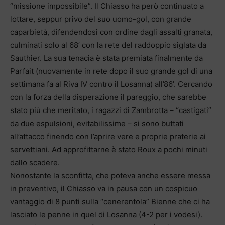
“missione impossibile”. Il Chiasso ha però continuato a
lottare, seppur privo del suo uomo-gol, con grande
caparbietà, difendendosi con ordine dagli assalti granata,
culminati solo al 68’ con la rete del raddoppio siglata da
Sauthier. La sua tenacia è stata premiata finalmente da
Parfait (nuovamente in rete dopo il suo grande gol di una
settimana fa al Riva IV contro il Losanna) all’86’. Cercando
con la forza della disperazione il pareggio, che sarebbe
stato più che meritato, i ragazzi di Zambrotta – “castigati”
da due espulsioni, evitabilissime – si sono buttati
all’attacco finendo con l’aprire vere e proprie praterie ai
servettiani. Ad approfittarne è stato Roux a pochi minuti
dallo scadere.
Nonostante la sconfitta, che poteva anche essere messa
in preventivo, il Chiasso va in pausa con un cospicuo
vantaggio di 8 punti sulla “cenerentola” Bienne che ci ha
lasciato le penne in quel di Losanna (4-2 per i vodesi).