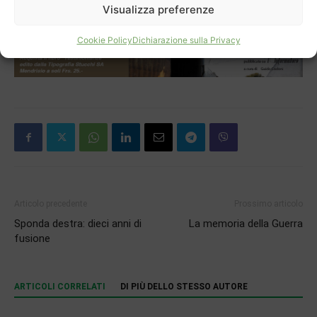
Visualizza preferenze
Cookie Policy
Dichiarazione sulla Privacy
Articolo precedente
Prossimo articolo
Sponda destra: dieci anni di
La memoria della Guerra
fusione
ARTICOLI CORRELATI
DI PIÙ DELLO STESSO AUTORE