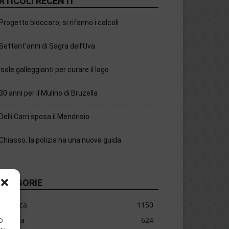
RTICOLI RECENTI
Progetto bloccato, si rifanno i calcoli
Settant’anni di Sagra dell’Uva
Isole galleggianti per curare il lago
30 anni per il Mulino di Bruzella
Delli Carri sposa il Mendrisio
Chiasso, la polizia ha una nuova guida
ATEGORIE
Cronaca
1150
Cultura
624
ID