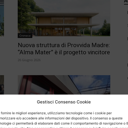
A
Cronaca
Nuova struttura di Provvida Madre:
“Alma Mater” è il progetto vincitore
26 Giugno 2026
Gestisci Consenso Cookie
C
 fornire le migliori esperienze, utilizziamo tecnologie come i cookie per
orizzare e/o accedere alle informazioni del dispositivo. Il consenso a queste
Apertura
nologie ci permetterà di elaborare dati come il comportamento di navigazione o 