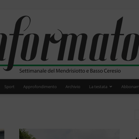
Sport
Approfondimento
Archivio
La testata
Abbonam
L'Informatore