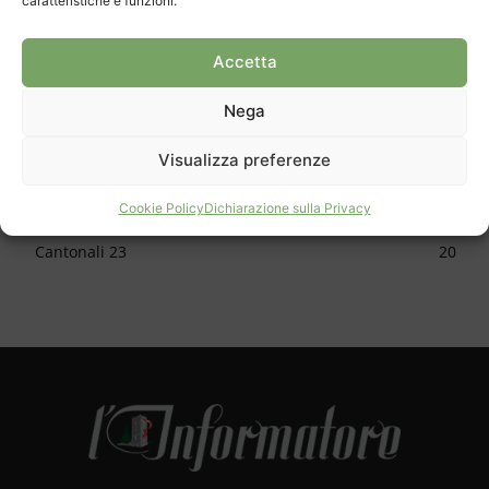
caratteristiche e funzioni.
CATEGORIE
Cronaca
1150
Accetta
Cultura
624
Nega
Sport
616
Approfondimento
588
Visualizza preferenze
Apertura
478
Cookie Policy
Dichiarazione sulla Privacy
Skate park
34
Cantonali 23
20