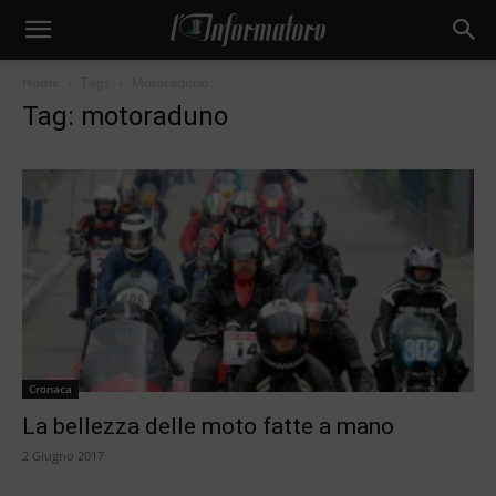
Home
Tags
Motoraduno
Tag: motoraduno
Cronaca
La bellezza delle moto fatte a mano
2 Giugno 2017