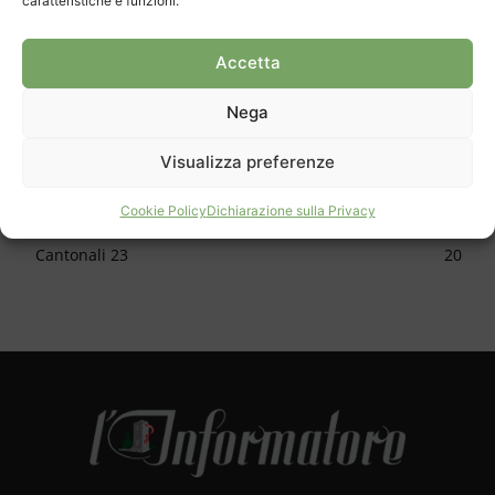
caratteristiche e funzioni.
CATEGORIE
Cronaca
1150
Accetta
Cultura
624
Nega
Sport
616
Approfondimento
588
Visualizza preferenze
Apertura
478
Cookie Policy
Dichiarazione sulla Privacy
Skate park
34
Cantonali 23
20