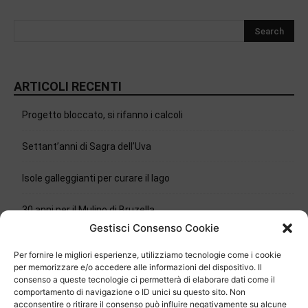
ARTICOLI RECENTI
Progetto bloccato, si rifanno i calcoli
Settant’anni di Sagra dell’Uva
Isole galleggianti per curare il lago
30 anni per il Mulino di Bruzella
Gestisci Consenso Cookie
Delli Carri sposa il Mendrisio
Per fornire le migliori esperienze, utilizziamo tecnologie come i cookie
per memorizzare e/o accedere alle informazioni del dispositivo. Il
Chiasso, la polizia ha una nuova guida
consenso a queste tecnologie ci permetterà di elaborare dati come il
comportamento di navigazione o ID unici su questo sito. Non
acconsentire o ritirare il consenso può influire negativamente su alcune