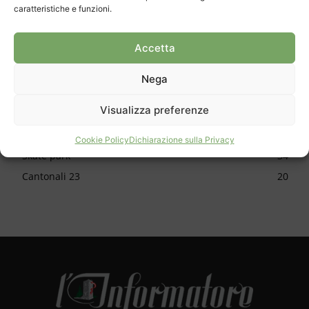
caratteristiche e funzioni.
CATEGORIE
Accetta
Cronaca
1150
Cultura
624
Nega
Sport
616
Visualizza preferenze
Approfondimento
588
Apertura
478
Cookie Policy
Dichiarazione sulla Privacy
Skate park
34
Cantonali 23
20