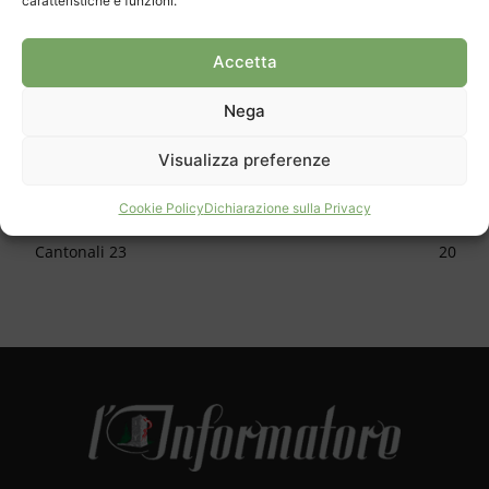
caratteristiche e funzioni.
CATEGORIE
Cronaca
1150
Accetta
Cultura
624
Nega
Sport
616
Approfondimento
588
Visualizza preferenze
Apertura
478
Cookie Policy
Dichiarazione sulla Privacy
Skate park
34
Cantonali 23
20