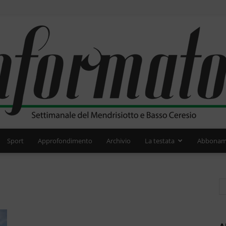
Sport
Approfondimento
Archivio
La testata
Abbonam
L'Informatore