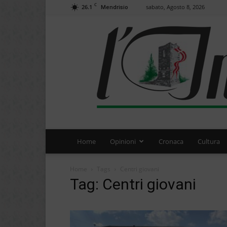
C
26.1
sabato, Agosto 8, 2026
Mendrisio
Home
Opinioni
Cronaca
Cultura
Home
Tags
Centri giovani
Tag: Centri giovani