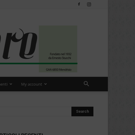
enti
My account