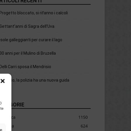
RTICOLI RECENTI
Progetto bloccato, si rifanno i calcoli
Settant’anni di Sagra dell’Uva
Isole galleggianti per curare il lago
30 anni per il Mulino di Bruzella
Delli Carri sposa il Mendrisio
Chiasso, la polizia ha una nuova guida
ID
ATEGORIE
nte
Cronaca
1150
Cultura
624
ze