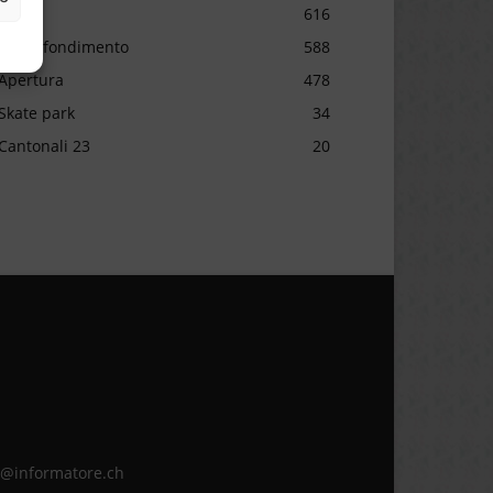
Sport
616
Approfondimento
588
Apertura
478
Skate park
34
Cantonali 23
20
ne@informatore.ch