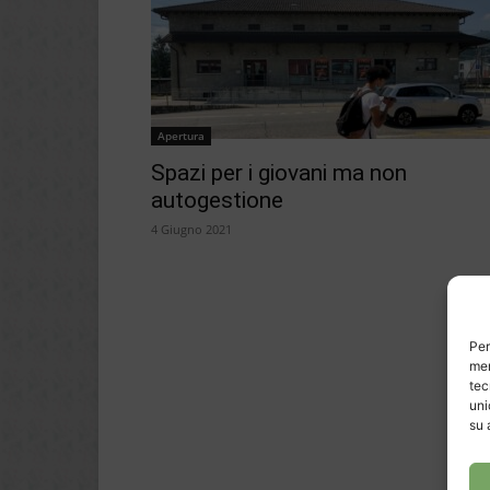
Apertura
Spazi per i giovani ma non
autogestione
4 Giugno 2021
Per
mem
tec
uni
su 