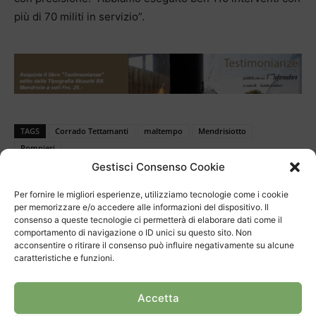
più di 70 militi in servizio”.
TAGS
Corrado Tettamanti
maltempo
Mendrisiotto
Pompieri
Gestisci Consenso Cookie
Per fornire le migliori esperienze, utilizziamo tecnologie come i cookie
per memorizzare e/o accedere alle informazioni del dispositivo. Il
consenso a queste tecnologie ci permetterà di elaborare dati come il
comportamento di navigazione o ID unici su questo sito. Non
acconsentire o ritirare il consenso può influire negativamente su alcune
caratteristiche e funzioni.
Articolo precedente
Prossimo articolo
“Una fortuna aver messo
Apre all’OBV l’Ospedale di
Accetta
tutto in due valigie”
Giorno