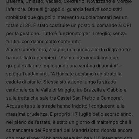
Balerna, Chiasso, Vacallo, Coldrerio, Novazzano e Morbio
Inferiore. Oltre al gruppo di guardia festiva sono stati
mobilitati due gruppi d’intervento supplementari per un
totale di 28. È stato costituito un posto di comando al CPI
per la gestione. Tutto è funzionato per il meglio, senza
feriti e con danni molto contenuti”.
Anche lunedì sera, 7 luglio, una nuova allerta di grado tre
ha mobiliato i pompieri: “Siamo intervenuti con due
gruppi d’allarme impiegando una ventina di uomini” –
spiega Teattamanti. “A Rancate abbiamo registrato la
caduta di piante. Stessa situazione lungo la strada
cantonale della Valle di Muggio, tra Bruzella e Cabbio e
sulla tratta che sale tra Castel San Pietro e Campora”.
Acqua alta sulle strade hanno indotto i conducenti alla
massima prudenza. E proprio il 7 luglio dello scorso anno,
nel pieno dell’estate, è stato un giorno di maltempo che il
comandante dei Pompieri del Mendrisiotto ricorda ancora
con precisione: “Abbiamo eseguito ben 110 interventi con