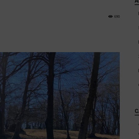
A
690
C