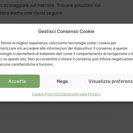
 o scoraggiare sul nascere. Trovare soluzioni sul
mbra anche una via da seguire.
Gestisci Consenso Cookie
 fornire le migliori esperienze, utilizziamo tecnologie come i cookie per
orizzare e/o accedere alle informazioni del dispositivo. Il consenso a queste
nologie ci permetterà di elaborare dati come il comportamento di navigazione o 
ci su questo sito. Non acconsentire o ritirare il consenso può influire negativame
alcune caratteristiche e funzioni.
Accetta
Nega
Visualizza preferen
Cookie Policy
Dichiarazione sulla Privacy