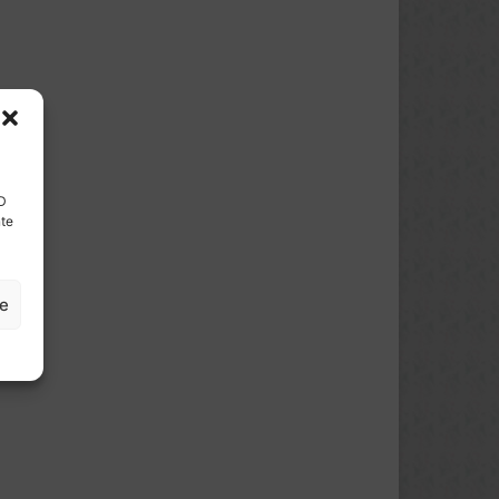
ID
nte
ze