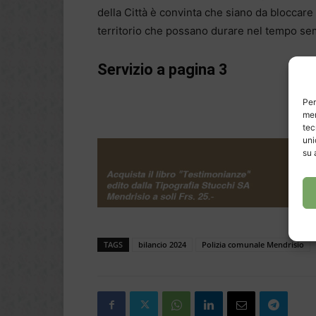
della Città è convinta che siano da bloccare
territorio che possano durare nel tempo se
Servizio a pagina 3
Per
mem
tec
uni
su 
TAGS
bilancio 2024
Polizia comunale Mendrisio