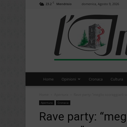
C
23.2
domenica, Agosto 9, 2026
Mendrisio
Home
Opinioni
Cronaca
Cultura
Home
Apertura
Rave party: “meglio scoraggiarli s
Apertura
Cronaca
Rave party: “megl