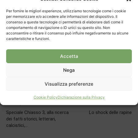
Per fornire le migliori esperienze, utilizziamo tecnologie come i cookie
per memorizzare e/o accedere alle informazioni del dispositivo. Il
consenso a queste tecnologie ci permetterà di elaborare dati come il
comportamento di navigazione o ID unici su questo sito. Non
acconsentire o ritirare il consenso può influire negativamente su alcune
caratteristiche e funzioni.
TAGS
Chiesa di San Sisinio
Organo
Accetta
Nega
Visualizza preferenze
Cookie Policy
Dichiarazione sulla Privacy
Articolo precedente
Prossimo articolo
Speciale Chiasso 3, alla ricerca
Lo shock delle rapine
dei fatti storici, letterari,
calcistici,…