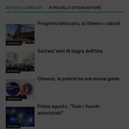
ARTICOLI CORRELATI
DI PIÙ DELLO STESSO AUTORE
Progetto bloccato, si rifanno i calcoli
Apertura
Settant’anni di Sagra dell’Uva
Cronaca
Chiasso, la polizia ha una nuova guida
Apertura
Primo agosto: “Solo i fuochi
autorizzati”
Cronaca