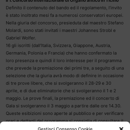
Il 1. Concorso internazionale
di Organo antico in Ticino
Definito il contenuto del bando ed il regolamento, l’invito
è stato inoltrato mesi fa a numerosi conservatori europei.
Nella giuria del concorso, presieduta dal maestro Stefano
Molardi, sono stati invitati i maestri Johannes Strobl e
Gabriel Wolfer.
16 gli iscritti (dall’Italia, Svizzera, Giappone, Austria,
Germania, Polonia e Francia) che hanno confermato la
loro presenza e quindi il loro interesse per il programma
che prevede la premiazione dei primi tre, a seguito di una
selezione che la giuria avrà modo di definire in occasione
di tre prove libere, che si svolgeranno il 28-29 e 30
aprile, e di due eliminatorie che si svolgeranno il 1 e 2
maggio. Le prove finali, la premiazione ed il concerto di
Gala si svolgeranno il 3 maggio a partire dalle ore 14.30.
Queste esibizioni sono aperte al pubblico e per verificare
orari e dettagli del programma si consiglia di consultare il
sito www.fondazionedellatorre.com.
Gestisci Consenso Cookie