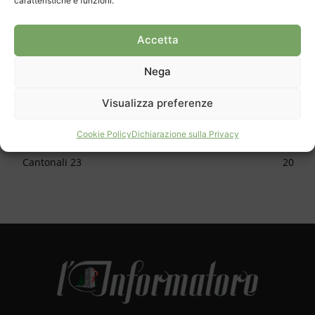
caratteristiche e funzioni.
CATEGORIE
Cronaca
1150
Accetta
Cultura
624
Nega
Sport
616
Approfondimento
588
Visualizza preferenze
Apertura
478
Cookie Policy
Dichiarazione sulla Privacy
Skate park
34
Cantonali 23
20