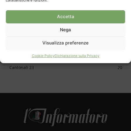
caratteristiche e funzioni.
CATEGORIE
Cronaca
1148
Accetta
Cultura
623
Nega
Sport
615
Approfondimento
587
Visualizza preferenze
Apertura
477
Cookie Policy
Dichiarazione sulla Privacy
Skate park
34
Cantonali 23
20