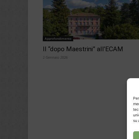
Approfondimento
Il “dopo Maestrini” all’ECAM
2 Gennaio 2026
Per
mem
tec
uni
su 