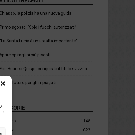
RTICOLI RECENTI
Chiasso, la polizia ha una nuova guida
Primo agosto: “Solo i fuochi autorizzati”
“La Santa Lucia è una realtà importante”
Aprire spiragli ai più piccoli
Eric Huanca Quispe conquista il titolo svizzero
C’è un futuro per gli impiegati
ID
ATEGORIE
nte
Cronaca
1148
Cultura
623
ze