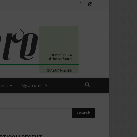
enti
My account