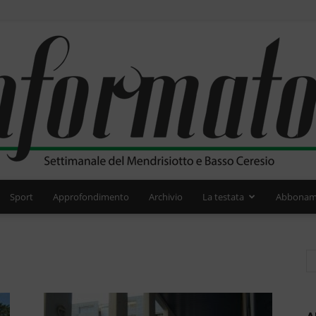
Sport
Approfondimento
Archivio
La testata
Abbonam
L'Informatore