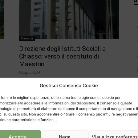
A
Cronaca
Direzione degli Istituti Sociali a
Chiasso: verso il sostituto di
Maestrini
5 Luglio 2024
Gestisci Consenso Cookie
 fornire le migliori esperienze, utilizziamo tecnologie come i cookie per
orizzare e/o accedere alle informazioni del dispositivo. Il consenso a queste
nologie ci permetterà di elaborare dati come il comportamento di navigazione o 
C
ci su questo sito. Non acconsentire o ritirare il consenso può influire negativame
alcune caratteristiche e funzioni.
Accetta
Nega
Visualizza preferen