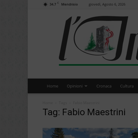
C
34.7
giovedì, Agosto 6, 2026
Mendrisio
Home
Opinioni
Cronaca
Cultura
Home
Tags
Fabio Maestrini
Tag: Fabio Maestrini