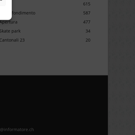
Sport
615
Approfondimento
587
Apertura
477
Skate park
34
Cantonali 23
20
ne@informatore.ch