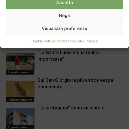
Accetta
Articolo precedente
Prossimo articolo
Nega
Melodie perenni a Vacallo
Ecco la Sagra del Borgo
Visualizza preferenze
ARTICOLI CORRELATI
DI PIÙ DELLO STESSO AUTORE
Cookie Policy
Dichiarazione sulla Privacy
“La Santa Lucia è una realtà
importante”
Approfondimento
Sul San Giorgio la più antica vespa
conosciuta
Approfondimento
“Le 4 stagioni” sono un murale
Approfondimento