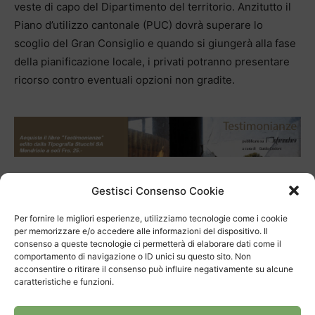
veste di capo del Dipartimento del territorio. Anzitutto il
Piano d’utilizzo cantonale (PUC) dovrà superare lo
scoglio del Gran Consiglio e quando si giungerà alla fase
della pianificazione locale, i privati potranno presentare
ricorso contro eventuali opzioni non gradite.
Gestisci Consenso Cookie
TAGS
dipartimento territorio
inerti
Pianificazione
territorio
Valera
Per fornire le migliori esperienze, utilizziamo tecnologie come i cookie
per memorizzare e/o accedere alle informazioni del dispositivo. Il
consenso a queste tecnologie ci permetterà di elaborare dati come il
comportamento di navigazione o ID unici su questo sito. Non
acconsentire o ritirare il consenso può influire negativamente su alcune
caratteristiche e funzioni.