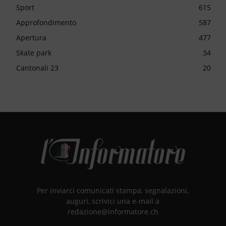
Sport
615
Approfondimento
587
Apertura
477
Skate park
34
Cantonali 23
20
Per inviarci comunicati stampa, segnalazioni,
auguri, scrivici una e-mail a
redazione@informatore.ch