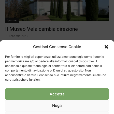
Apertura
Il Museo Vela cambia direzione
10 Febbraio 2023
Gestisci Consenso Cookie
Per fornire le migliori esperienze, utilizziamo tecnologie come i cookie
per memorizzare e/o accedere alle informazioni del dispositivo. Il
consenso a queste tecnologie ci permetterà di elaborare dati come il
ARTICOLI RECENTI
comportamento di navigazione o ID unici su questo sito. Non
acconsentire o ritirare il consenso può influire negativamente su alcune
caratteristiche e funzioni.
Progetto bloccato, si rifanno i calcoli
Settant’anni di Sagra dell’Uva
Accetta
Isole galleggianti per curare il lago
Nega