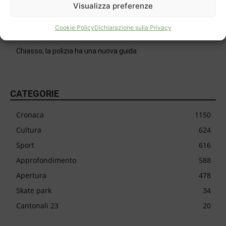
30 anni per il Mulino di Bruzella
Visualizza preferenze
Cookie Policy
Dichiarazione sulla Privacy
Delli Carri sposa il Mendrisio
Chiasso, la polizia ha una nuova guida
CATEGORIE
Cronaca
1150
Cultura
624
Sport
616
Approfondimento
588
Apertura
478
Skate park
34
Cantonali 23
20