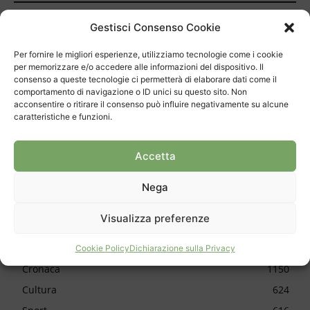
Progetto bloccato, si rifanno i calcoli
Gestisci Consenso Cookie
Settant’anni di Sagra dell’Uva
Per fornire le migliori esperienze, utilizziamo tecnologie come i cookie
per memorizzare e/o accedere alle informazioni del dispositivo. Il
consenso a queste tecnologie ci permetterà di elaborare dati come il
Isole galleggianti per curare il lago
comportamento di navigazione o ID unici su questo sito. Non
acconsentire o ritirare il consenso può influire negativamente su alcune
caratteristiche e funzioni.
30 anni per il Mulino di Bruzella
Delli Carri sposa il Mendrisio
Accetta
Chiasso, la polizia ha una nuova guida
Nega
Visualizza preferenze
CATEGORIE
Cookie Policy
Dichiarazione sulla Privacy
Cronaca
1150
Cultura
624