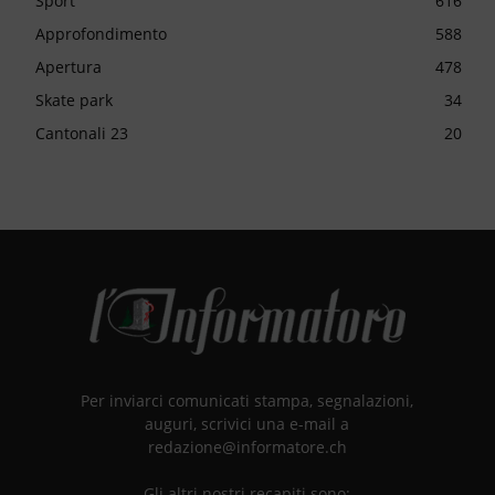
Sport
616
Approfondimento
588
Apertura
478
Skate park
34
Cantonali 23
20
Per inviarci comunicati stampa, segnalazioni,
auguri, scrivici una e-mail a
redazione@informatore.ch
Gli altri nostri recapiti sono: