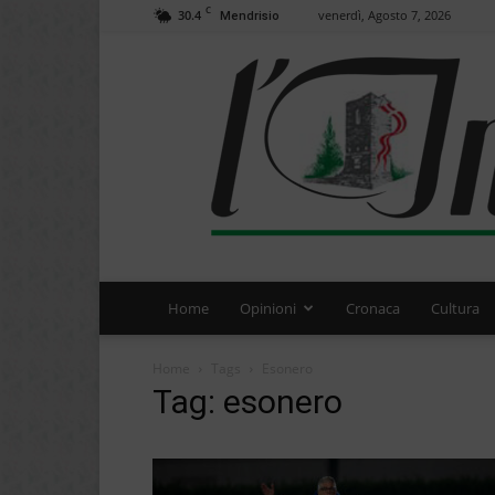
C
30.4
venerdì, Agosto 7, 2026
Mendrisio
Home
Opinioni
Cronaca
Cultura
Home
Tags
Esonero
Tag: esonero