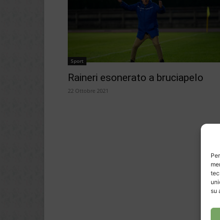
Sport
Raineri esonerato a bruciapelo
22 Ottobre 2021
Per
mem
tec
uni
su 