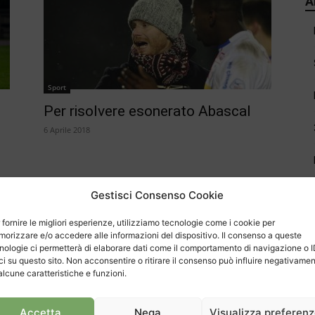
A
Sport
Per risolvere esonerato Abascal
6 Aprile 2018
Gestisci Consenso Cookie
 fornire le migliori esperienze, utilizziamo tecnologie come i cookie per
orizzare e/o accedere alle informazioni del dispositivo. Il consenso a queste
nologie ci permetterà di elaborare dati come il comportamento di navigazione o 
C
ci su questo sito. Non acconsentire o ritirare il consenso può influire negativame
alcune caratteristiche e funzioni.
Accetta
Nega
Visualizza preferen