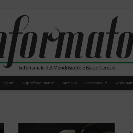
Sport
Approfondimento
Archivio
La testata
Abbonam
L'Informatore