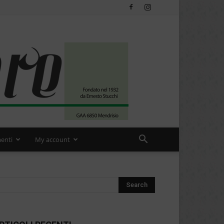
enti
My account