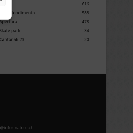
Sport
616
Approfondimento
588
Apertura
478
Skate park
34
Cantonali 23
20
ne@informatore.ch