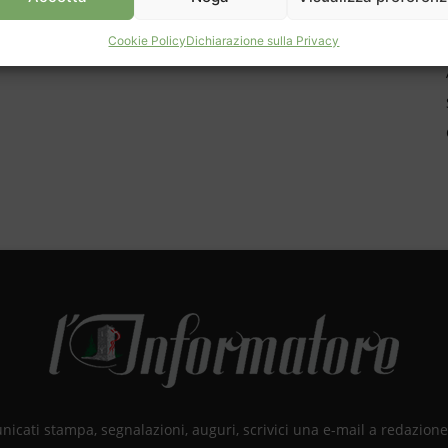
Cookie Policy
Dichiarazione sulla Privacy
unicati stampa, segnalazioni, auguri, scrivici una e-mail a redazio