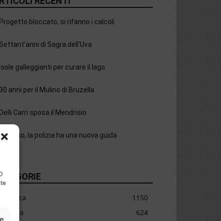
RTICOLI RECENTI
Progetto bloccato, si rifanno i calcoli
Settant’anni di Sagra dell’Uva
Isole galleggianti per curare il lago
30 anni per il Mulino di Bruzella
Delli Carri sposa il Mendrisio
Chiasso, la polizia ha una nuova guida
ID
ATEGORIE
nte
Cronaca
1150
Cultura
624
ze