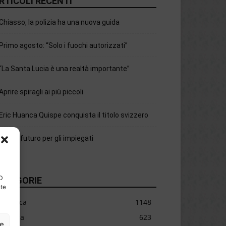
RTICOLI RECENTI
Chiasso, la polizia ha una nuova guida
Primo agosto: “Solo i fuochi autorizzati”
“La Santa Lucia è una realtà importante”
Aprire spiragli ai più piccoli
Eric Huanca Quispe conquista il titolo svizzero
C’è un futuro per gli impiegati
ID
ATEGORIE
nte
Cronaca
1148
Cultura
623
ze