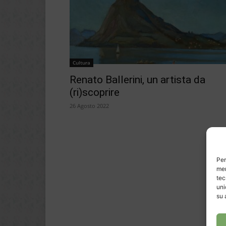
Cultura
Renato Ballerini, un artista da
(ri)scoprire
26 Agosto 2022
Per
mem
tec
uni
su 