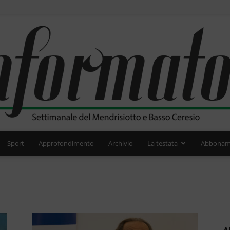
Sport
Approfondimento
Archivio
La testata
Abbonam
L'Informatore