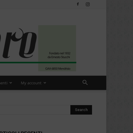
enti
My account