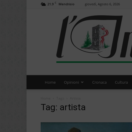
C
21.9
giovedì, Agosto 6, 2026
Mendrisio
Home
Opinioni
Cronaca
Cultura
Home
Tags
Artista
Tag: artista