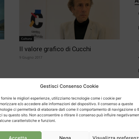
A
Cultura
Il valore grafico di Cucchi
9 Giugno 2017
Gestisci Consenso Cookie
 fornire le migliori esperienze, utilizziamo tecnologie come i cookie per
orizzare e/o accedere alle informazioni del dispositivo. Il consenso a queste
nologie ci permetterà di elaborare dati come il comportamento di navigazione o 
C
ci su questo sito. Non acconsentire o ritirare il consenso può influire negativame
alcune caratteristiche e funzioni.
Accetta
Nega
Visualizza preferen