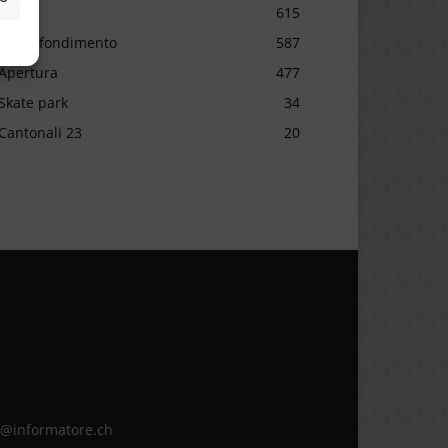
Sport
615
Approfondimento
587
Apertura
477
Skate park
34
Cantonali 23
20
ne@informatore.ch