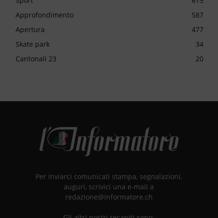
Sport
615
Approfondimento
587
Apertura
477
Skate park
34
Cantonali 23
20
Per inviarci comunicati stampa, segnalazioni,
auguri, scrivici una e-mail a
redazione@informatore.ch
Gli altri nostri recapiti sono: