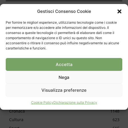
Chiasso, la polizia ha una nuova guida
Gestisci Consenso Cookie
Primo agosto: “Solo i fuochi autorizzati”
Per fornire le migliori esperienze, utilizziamo tecnologie come i cookie
per memorizzare e/o accedere alle informazioni del dispositivo. Il
consenso a queste tecnologie ci permetterà di elaborare dati come il
“La Santa Lucia è una realtà importante”
comportamento di navigazione o ID unici su questo sito. Non
acconsentire o ritirare il consenso può influire negativamente su alcune
caratteristiche e funzioni.
Aprire spiragli ai più piccoli
Eric Huanca Quispe conquista il titolo svizzero
Accetta
C’è un futuro per gli impiegati
Nega
Visualizza preferenze
CATEGORIE
Cookie Policy
Dichiarazione sulla Privacy
Cronaca
1148
Cultura
623