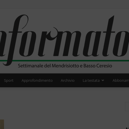
Sport
Approfondimento
Archivio
La testata
Abbonam
L'Informatore