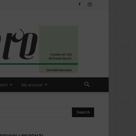
enti
My account