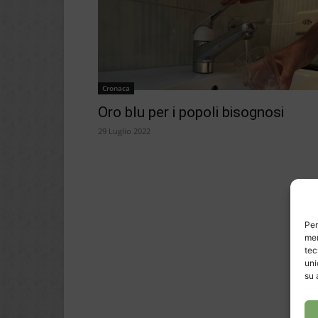
Cronaca
Oro blu per i popoli bisognosi
29 Luglio 2022
Per
mem
tec
uni
su 