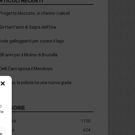
RTICOLI RECENTI
Progetto bloccato, si rifanno i calcoli
Settant’anni di Sagra dell’Uva
Isole galleggianti per curare il lago
30 anni per il Mulino di Bruzella
Delli Carri sposa il Mendrisio
Chiasso, la polizia ha una nuova guida
ID
ATEGORIE
nte
Cronaca
1150
Cultura
624
ze