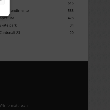
Sport
616
Approfondimento
588
Apertura
478
Skate park
34
Cantonali 23
20
ne@informatore.ch