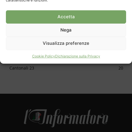
caratteristiche e funzioni.
CATEGORIE
Cronaca
1150
Accetta
Cultura
624
Nega
Sport
616
Approfondimento
588
Visualizza preferenze
Apertura
478
Cookie Policy
Dichiarazione sulla Privacy
Skate park
34
Cantonali 23
20