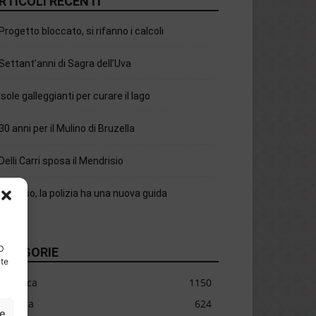
RTICOLI RECENTI
Progetto bloccato, si rifanno i calcoli
Settant’anni di Sagra dell’Uva
Isole galleggianti per curare il lago
30 anni per il Mulino di Bruzella
Delli Carri sposa il Mendrisio
Chiasso, la polizia ha una nuova guida
ID
ATEGORIE
nte
Cronaca
1150
Cultura
624
ze