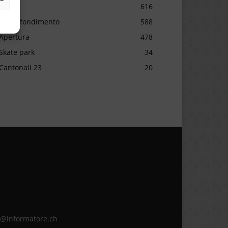
Sport
616
Approfondimento
588
Apertura
478
Skate park
34
Cantonali 23
20
ne@informatore.ch