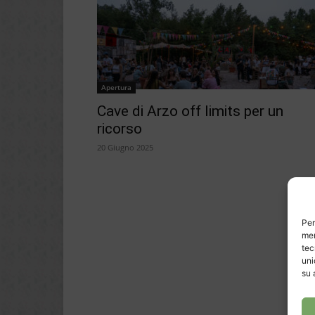
Apertura
Cave di Arzo off limits per un
ricorso
20 Giugno 2025
Per
mem
tec
uni
su 