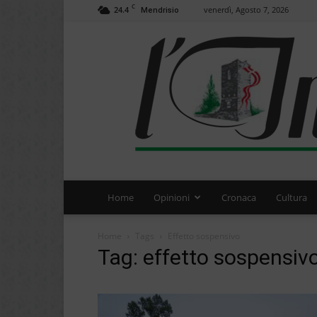
C
24.4
venerdì, Agosto 7, 2026
Mendrisio
Home
Opinioni
Cronaca
Cultura
Home
Tags
Effetto sospensivo
Tag: effetto sospensiv