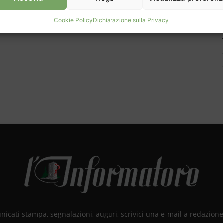
Cookie Policy
Dichiarazione sulla Privacy
unicati stampa, segnalazioni, auguri, scrivici una e-mail a redazio