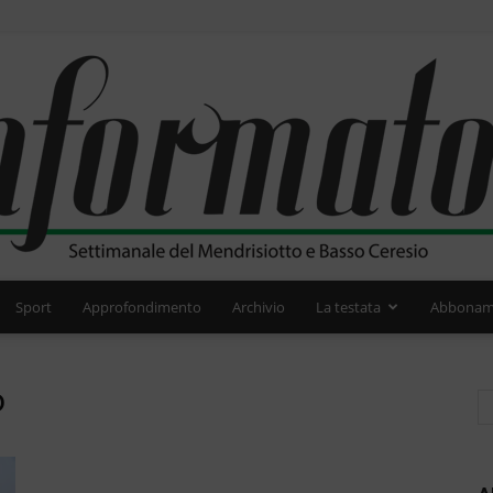
Sport
Approfondimento
Archivio
La testata
Abbonam
L'Informatore
o