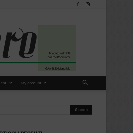
enti
My account