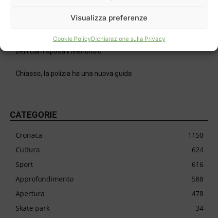
Isole galleggianti per curare il lago
Visualizza preferenze
30 anni per il Mulino di Bruzella
Cookie Policy
Dichiarazione sulla Privacy
Delli Carri sposa il Mendrisio
Chiasso, la polizia ha una nuova guida
CATEGORIE
Cronaca
1150
Cultura
624
Sport
616
Approfondimento
588
Apertura
478
Skate park
34