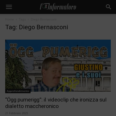
Home
Tags
Diego Bernasconi
Tag: Diego Bernasconi
Approfondimento
“Ögg pumerigg”: il videoclip che ironizza sul
dialetto maccheronico
21 Febbraio 2025