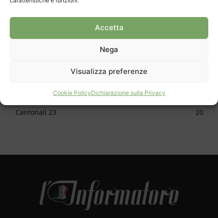
caratteristiche e funzioni.
CATEGORIE
Cronaca
1148
Accetta
Cultura
623
Nega
Sport
615
Approfondimento
587
Visualizza preferenze
Apertura
477
Cookie Policy
Dichiarazione sulla Privacy
Skate park
34
Cantonali 23
20