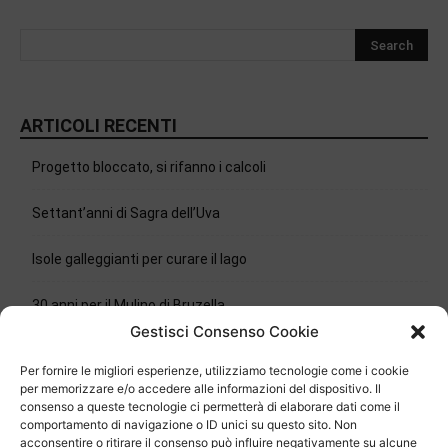
ARTICOLI RECENTI
Progetto bloccato, si rifanno i calcoli
Settant’anni di Sagra dell’Uva
Isole galleggianti per curare il lago
30 anni per il Mulino di Bruzella
Gestisci Consenso Cookie
Delli Carri sposa il Mendrisio
Per fornire le migliori esperienze, utilizziamo tecnologie come i cookie
per memorizzare e/o accedere alle informazioni del dispositivo. Il
Chiasso, la polizia ha una nuova guida
consenso a queste tecnologie ci permetterà di elaborare dati come il
comportamento di navigazione o ID unici su questo sito. Non
acconsentire o ritirare il consenso può influire negativamente su alcune