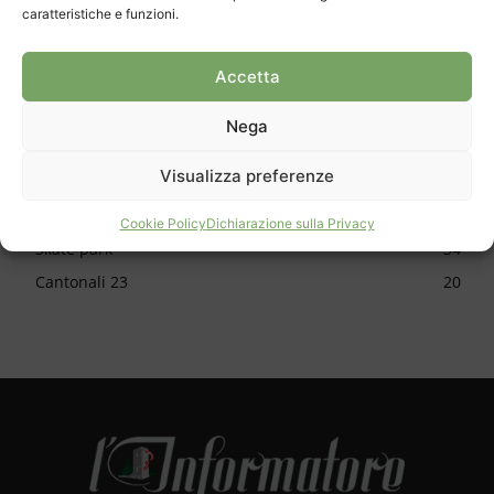
caratteristiche e funzioni.
CATEGORIE
Accetta
Cronaca
1150
Cultura
624
Nega
Sport
616
Visualizza preferenze
Approfondimento
588
Apertura
478
Cookie Policy
Dichiarazione sulla Privacy
Skate park
34
Cantonali 23
20