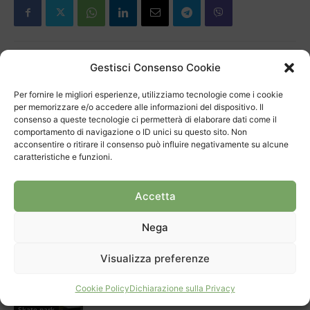
Gestisci Consenso Cookie
Articolo precedente
Prossimo articolo
Per fornire le migliori esperienze, utilizziamo tecnologie come i cookie
Skate Park alla prova delle
Skate park Mendrisio – Sì allo
per memorizzare e/o accedere alle informazioni del dispositivo. Il
urne
sport!
consenso a queste tecnologie ci permetterà di elaborare dati come il
comportamento di navigazione o ID unici su questo sito. Non
acconsentire o ritirare il consenso può influire negativamente su alcune
caratteristiche e funzioni.
ARTICOLI CORRELATI
DI PIÙ DELLO STESSO AUTORE
Area di svago all’ex macello: socialità
Accetta
e benessere mentale
Nega
Opinioni
Visualizza preferenze
Uno skatepark pensato per bambini e
giovani dovrebbe essere ben
Cookie Policy
Dichiarazione sulla Privacy
posizionato
Skate park