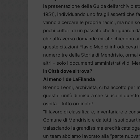
la presentazione della Guida dell’archivio s
1951), individuando uno fra gli aspetti che f
vanno a cercare le proprie radici, ma non sol
pochi cultori di un passato che li riguarda da
che attraverso domande mirate chiedono ai 
queste citazioni Flavio Medici introduceva il
numero tre della Storia di Mendrisio, ormai 
altri – solo i documenti amministrativi di Mend
In Città dove si trova?
Al meno 1 de LaFilanda
Brenno Leoni, archivista, ci ha accolto per m
questa l’unità di misura che si usa in questo
ospita… tutto ordinato!
“Il lavoro di classificare, inventariare e co
Comune di Mendrisio e da tutti i suoi quarti
tralasciando la grandissima eredità catalogat
un team abbiamo lavorato alla “parte nuova”