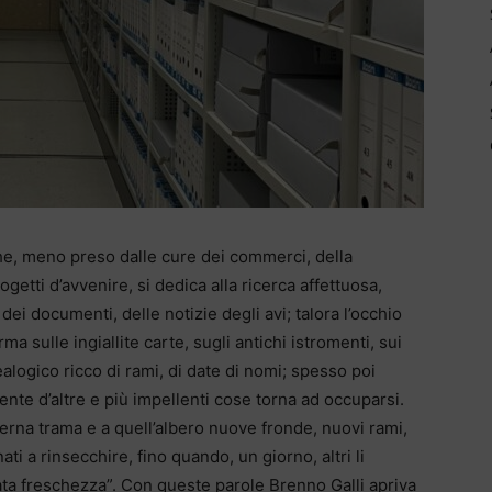
che, meno preso dalle cure dei commerci, della
ogetti d’avvenire, si dedica alla ricerca affettuosa,
ei documenti, delle notizie degli avi; talora l’occhio
rma sulle ingiallite carte, sugli antichi istromenti, sui
nealogico ricco di rami, di date di nomi; spesso poi
 mente d’altre e più impellenti cose torna ad occuparsi.
terna trama e a quell’albero nuove fronde, nuovi rami,
ati a rinsecchire, fino quando, un giorno, altri li
vata freschezza”. Con queste parole Brenno Galli apriva