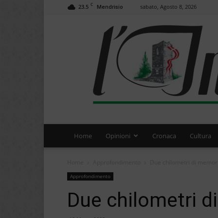
C
23.5
sabato, Agosto 8, 2026
Mendrisio
Home
Opinioni
Cronaca
Cultura
Home
Approfondimento
Due chilometri di memor
Approfondimento
Due chilometri d