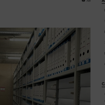
A
709
C