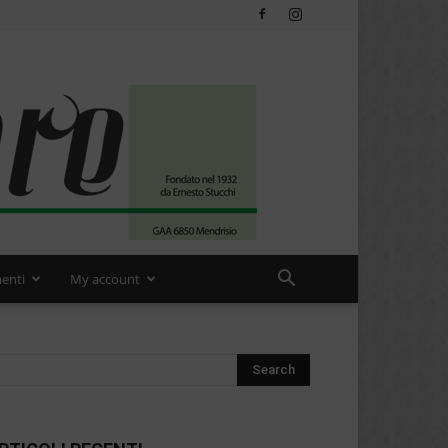
enti
My account