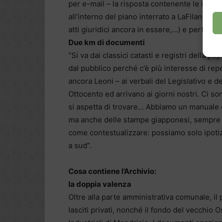
per e-mail – la risposta contenente le inform
all’interno del piano interrato a LaFilanda c
atti giuridici ancora in essere,…) e pertanto
Due km di documenti
“Si va dai classici catasti e registri della po
dal pubblico perché c’è più interesse di repe
ancora Leoni – ai verbali del Legislativo e d
Ottocento ed arrivano ai giorni nostri. Ci s
si aspetta di trovare… Abbiamo un manuale de
ma anche delle stampe giapponesi, sempre
come contestualizzare: possiamo solo ipotiz
a sud”.
Cosa contiene l’Archivio:
la doppia valenza
Oltre alla parte amministrativa comunale, i
lasciti privati, nonché il fondo del vecchio