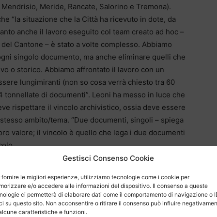
 Mendrisio, Meride, Rancate, Salorino e Tremona).
e “la situazione che la Città ha ricevuto in dote, da
to anche il lavoro eseguito col team creato ad hoc –
L) del Cantone – è stato a volte complesso. Abbiamo
 ogni singolo documento, ma anche eliminare quelli che
o o storico. Abbiamo affrontato il lavoro con un
sere lungimiranti (non so cosa verrà chiesto tra 60
 tonnellate di documenti”. Leoni ha messo in luce che
e rispettare il vincolo archivistico, ossia deve essere
llo stesso ambito/tema. “Due documenti, singoli – spiega
loro valore; il vincolo è quello che lega i due documenti
colo.
Gestisci Consenso Cookie
 parte dei casi riceve una richiesta per e-mail. “Più il
 fornire le migliori esperienze, utilizziamo tecnologie come i cookie per
ire i documenti richiesti. Per esempio “le derrate
orizzare e/o accedere alle informazioni del dispositivo. Il consenso a queste
le”, oppure ancora la richiesta da parte di qualcuno in
nologie ci permetterà di elaborare dati come il comportamento di navigazione o 
ci su questo sito. Non acconsentire o ritirare il consenso può influire negativame
. “Una volta fatta la mia ricerca interna invio – sempre
alcune caratteristiche e funzioni.