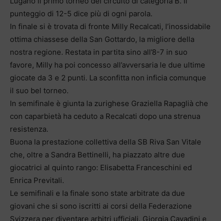
Lugano il primo torneo del circuito di categoria B. Il
punteggio di 12-5 dice più di ogni parola.
In finale si è trovata di fronte Milly Recalcati, l’inossidabile
ottima chiassese della San Gottardo, la migliore della
nostra regione. Restata in partita sino all’8-7 in suo
favore, Milly ha poi concesso all’avversaria le due ultime
giocate da 3 e 2 punti. La sconfitta non inficia comunque
il suo bel torneo.
In semifinale è giunta la zurighese Graziella Rapaglià che
con caparbietà ha ceduto a Recalcati dopo una strenua
resistenza.
Buona la prestazione collettiva della SB Riva San Vitale
che, oltre a Sandra Bettinelli, ha piazzato altre due
giocatrici al quinto rango: Elisabetta Franceschini ed
Enrica Previtali.
Le semifinali e la finale sono state arbitrate da due
giovani che si sono iscritti ai corsi della Federazione
Svizzera per diventare arbitri ufficiali. Giorgia Cavadini e