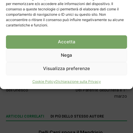
per memorizzare e/o accedere alle informazioni del dispositivo. Il
consenso a queste tecnologie ci permetterà di elaborare dati come il
comportamento di navigazione o ID unici su questo sito. Non
acconsentire o ritirare il consenso può influire negativamente su alcune
TAGS
bocce
Milly Recalcati
caratteristiche e funzioni.
Accetta
Nega
Visualizza preferenze
Articolo precedente
Prossimo articolo
Cookie Policy
Dichiarazione sulla Privacy
Verso il riconoscimento
“Siamo quelli giusti” di Lalitha
dell’Unesco
Del Parente debutterà il 1°
marzo
ARTICOLI CORRELATI
DI PIÙ DELLO STESSO AUTORE
Delli Carri sposa il Mendrisio