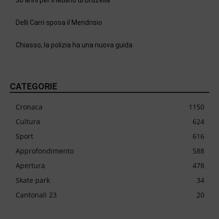
30 anni per il Mulino di Bruzella
Delli Carri sposa il Mendrisio
Chiasso, la polizia ha una nuova guida
CATEGORIE
Cronaca
1150
Cultura
624
Sport
616
Approfondimento
588
Apertura
478
Skate park
34
Cantonali 23
20