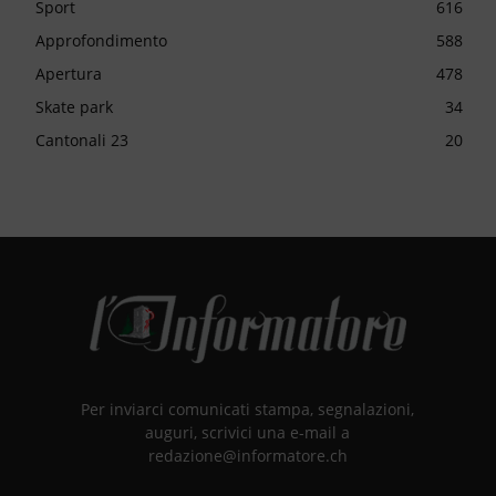
Sport
616
Approfondimento
588
Apertura
478
Skate park
34
Cantonali 23
20
Per inviarci comunicati stampa, segnalazioni,
auguri, scrivici una e-mail a
redazione@informatore.ch