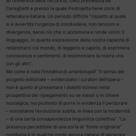
all’Università della Terza Età, UNI3 presieduta da
Cereghetti e presso la quale Pedrojetta tiene corsi di
letteratura italiana. Un periodo difficile “rispetto al quale
si è avvertita l’urgenza di condividere, non tensioni e
divergenze, bensì ciò che ci accomuna e rende vicini: il
linguaggio, in quanto espressione della nostra capacità di
relazionarci col mondo, di leggerlo e capirlo, di esprimere
conoscenze e sentimenti, di testimoniare la nostra vita
con gli altri”.
Ma come è nata l’iniziativa di un’antologia? “Il senso del
progetto editoriale – evidenziano i curatori dell’opera –
non è quello di presentare i dialetti ticinesi nella
prospettiva del ripiegamento su se stessi o in chiave
nostalgica, ma piuttosto di porre in evidenza il perdurare
– nonostante l’evoluzione subìta, in linea con la modernità
– di una certa consapevolezza linguistica collettiva”. “La
presenza percettibile di una sorta di “fonte originaria”
condivisa è in qualche modo ancora capace di generare