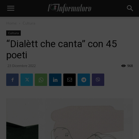
Home
Cultura
Cultura
“Dialètt che canta” con 45
poeti
23 Dicembre 2022
968