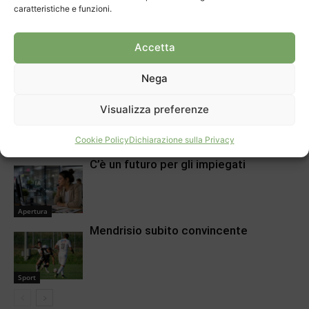
caratteristiche e funzioni.
Sport
Chiasso, la polizia ha una nuova guida
Accetta
Nega
Apertura
Eric Huanca Quispe conquista il titolo
Visualizza preferenze
svizzero
Cookie Policy
Dichiarazione sulla Privacy
Sport
C’è un futuro per gli impiegati
Apertura
Mendrisio subito convincente
Sport