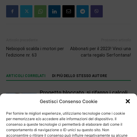
Articolo precedente
Prossimo articolo
Nebiopoli scalda i motori per
Abbonati per il 2023! Vinci una
l’edizione nr. 63
carta regalo Serfontana!
ARTICOLI CORRELATI
DI PIÙ DELLO STESSO AUTORE
Progetto bloccato, si rifanno i calcoli
Gestisci Consenso Cookie
Per fornire le migliori esperienze, utilizziamo tecnologie come i cookie
Apertura
per memorizzare e/o accedere alle informazioni del dispositivo. Il
Delli Carri sposa il Mendrisio
consenso a queste tecnologie ci permetterà di elaborare dati come il
comportamento di navigazione o ID unici su questo sito. Non
acconsentire o ritirare il consenso può influire negativamente su alcune