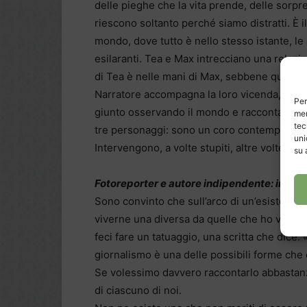
delle pieghe che la vita prende, delle sorpr
riescono soltanto perché siamo distratti. È i
mondo, dove tutto è nello stesso istante, le 
esilaranti. Tea e Max intrecciano una rela
di Tea è nelle mani di Max, sebbene quest’ul
Narratore accompagna la loro vicenda, ispir
Per
giunto osservando il mondo e raccontandolo
mem
tec
tre personaggi: sono un coro contemporaneo,
uni
Intervengono, a volte stupiti, altre volte secc
su 
Fotoreporter e autore indipendente: in che 
Sono convinto che sull’arco di un’esistenza s
viverne una diversa da quelle che ho vissuto
feci fare un tatuaggio, una scritta che dice:
giornalismo è una delle possibili forme che 
Se volessimo davvero raccontarlo abbastanz
di ciascuno di noi.