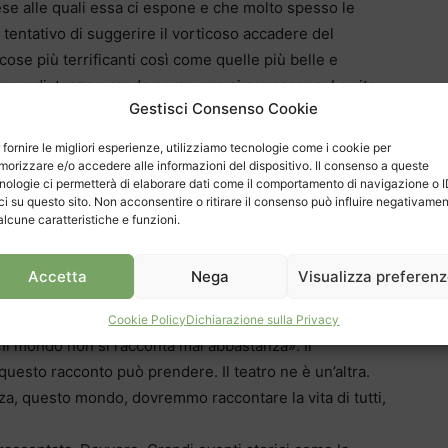
ese alle quali essa ci espone e che molto spesso le
l tentativo di suggerire il vorticoso accadere del
cose più terrificanti così come quelle più belle e
zione a distanza quando nemmeno si conoscono. La vita
Gestisci Consenso Cookie
timo ignori che anche la sua è nelle mani di Tea. Il
andosi alle conclusioni alle quali sono personalmente
 fornire le migliori esperienze, utilizziamo tecnologie come i cookie per
. I musicisti interagiscono anche verbalmente con i
orizzare e/o accedere alle informazioni del dispositivo. Il consenso a queste
nologie ci permetterà di elaborare dati come il comportamento di navigazione o 
 la voce della gente, per così dire.
ci su questo sito. Non acconsentire o ritirare il consenso può influire negativame
ati, sull’azione narrata.
alcune caratteristiche e funzioni.
veste ti presenti sul palco?
Accetta
Nega
Visualizza preferen
i possano vivere più vite. Questo è il mio tentativo di
 fino ad oggi, e sono già un paio. Qualche anno fa mi
Cookie Policy
Dichiarazione sulla Privacy
 «Il mondo non si racconta mai abbastanza». Il
questo racconto può prendere. Il teatro ne è un’altra.
a, questo mondo, dovremmo raccontare la vita di tutti,