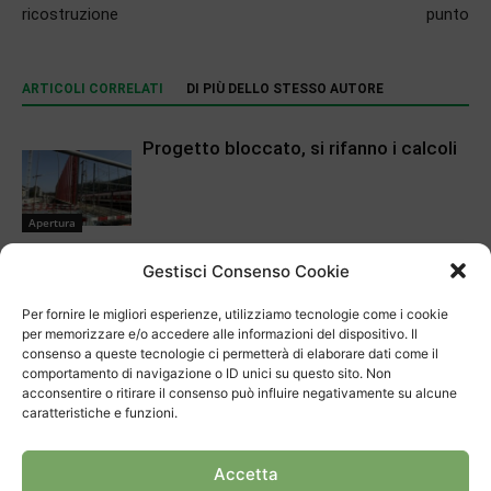
ricostruzione
punto
ARTICOLI CORRELATI
DI PIÙ DELLO STESSO AUTORE
Progetto bloccato, si rifanno i calcoli
Apertura
Settant’anni di Sagra dell’Uva
Gestisci Consenso Cookie
Per fornire le migliori esperienze, utilizziamo tecnologie come i cookie
Cronaca
per memorizzare e/o accedere alle informazioni del dispositivo. Il
consenso a queste tecnologie ci permetterà di elaborare dati come il
Chiasso, la polizia ha una nuova guida
comportamento di navigazione o ID unici su questo sito. Non
acconsentire o ritirare il consenso può influire negativamente su alcune
caratteristiche e funzioni.
Apertura
Primo agosto: “Solo i fuochi
Accetta
autorizzati”