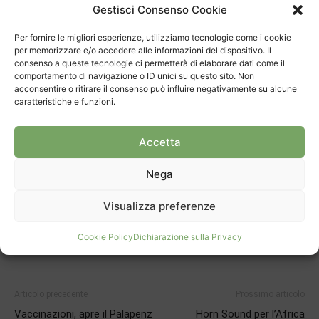
Gestisci Consenso Cookie
Hanno giocato: Cavadini 10, Soggetto 18, Fernandez 24,
Rossetti 6, Briccola 10, Fumagalli 2, Di niro 3, Pupo 2,
Per fornire le migliori esperienze, utilizziamo tecnologie come i cookie
Pozzoli 2, Vaghi 4, Böttcher, Dennler.
per memorizzare e/o accedere alle informazioni del dispositivo. Il
consenso a queste tecnologie ci permetterà di elaborare dati come il
comportamento di navigazione o ID unici su questo sito. Non
acconsentire o ritirare il consenso può influire negativamente su alcune
caratteristiche e funzioni.
Accetta
TAGS
Basket
Coppa Ticino
Nega
Visualizza preferenze
Cookie Policy
Dichiarazione sulla Privacy
Articolo precedente
Prossimo articolo
Vaccinazioni, apre il Palapenz
Horn Sound per l’Africa