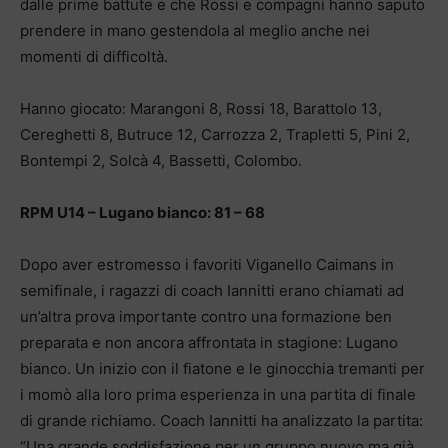
dalle prime battute e che Rossi e compagni hanno saputo
prendere in mano gestendola al meglio anche nei
momenti di difficoltà.
Hanno giocato: Marangoni 8, Rossi 18, Barattolo 13,
Cereghetti 8, Butruce 12, Carrozza 2, Trapletti 5, Pini 2,
Bontempi 2, Solcà 4, Bassetti, Colombo.
RPM U14 – Lugano bianco: 81 – 68
Dopo aver estromesso i favoriti Viganello Caimans in
semifinale, i ragazzi di coach Iannitti erano chiamati ad
un’altra prova importante contro una formazione ben
preparata e non ancora affrontata in stagione: Lugano
bianco. Un inizio con il fiatone e le ginocchia tremanti per
i momò alla loro prima esperienza in una partita di finale
di grande richiamo. Coach Iannitti ha analizzato la partita:
“Una grande soddisfazione per un gruppo nuovo ma già