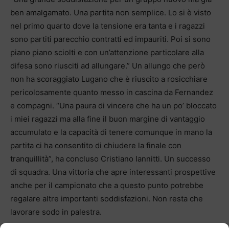
ben amalgamato. Una partita non semplice. Lo si è visto
nel primo quarto dove la tensione era tanta e i ragazzi
sono partiti parecchio contratti ed impauriti. Poi si sono
piano piano sciolti e con un’attenzione particolare alla
difesa sono riusciti ad allungare.” Un allungo che però
non ha scoraggiato Lugano che è riuscito a rosicchiare
pericolosamente quanto messo in cascina da Fernandez
e compagni. “Una paura di vincere che ha un po’ bloccato
i miei ragazzi ma alla fine il buon margine di vantaggio
accumulato e la capacità di tenere comunque in mano la
partita ci ha consentito di chiudere la finale con
tranquillità”, ha concluso Cristiano Iannitti. Un successo
di squadra. Una vittoria che apre interessanti prospettive
anche per il campionato che a questo punto potrebbe
regalare altre importanti soddisfazioni. Non resta che
lavorare sodo in palestra.