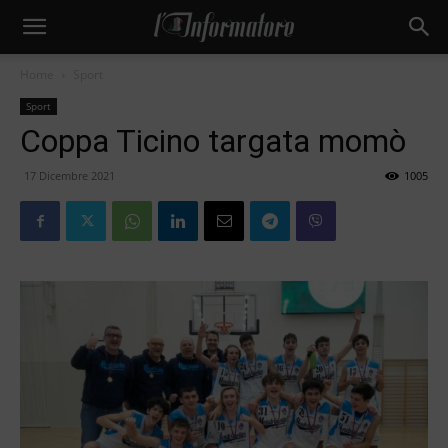
Home
Sport
Sport
Coppa Ticino targata momò
17 Dicembre 2021
1005