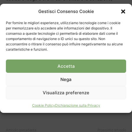
sempre in base anche alle aperture e alla capienza delle
Gestisci Consenso Cookie
sedi. Sarà comunque mantenuta – per chi lo vuole – la
linea telefonica e la possibilità di prendere appuntamento
Per fornire le migliori esperienze, utilizziamo tecnologie come i cookie
per memorizzare e/o accedere alle informazioni del dispositivo. Il
in questo modo”.
consenso a queste tecnologie ci permetterà di elaborare dati come il
comportamento di navigazione o ID unici su questo sito. Non
acconsentire o ritirare il consenso può influire negativamente su alcune
caratteristiche e funzioni.
Accetta
TAGS
Mendrisiotto
Sangue
Trasfusione CRS Svizzera
Nega
Visualizza preferenze
Cookie Policy
Dichiarazione sulla Privacy
Articolo precedente
Prossimo articolo