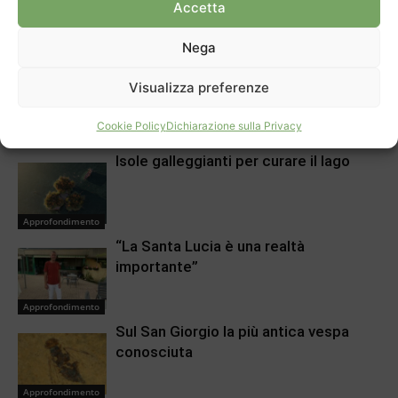
Accetta
Articolo precedente
Prossimo articolo
Cultura a Chiasso fra
Viva il vino e le cantine
Nega
pandemia e creatività
Visualizza preferenze
ARTICOLI CORRELATI
DI PIÙ DELLO STESSO AUTORE
Cookie Policy
Dichiarazione sulla Privacy
Isole galleggianti per curare il lago
Approfondimento
“La Santa Lucia è una realtà
importante”
Approfondimento
Sul San Giorgio la più antica vespa
conosciuta
Approfondimento