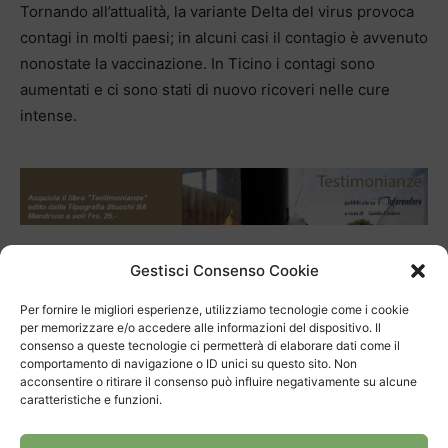
Tornando all’attualità, la variante Delta del virus provoca
contagi in molti paesi; in alcuni casi il contagio è avvenuto
nonostate la vaccinazione. In Ticino i contagi sono
aumentati e ci sono stati di nuovo ricoveri nelle cure
intense.
Gestisci Consenso Cookie
TAGS
covid
medici
strage
Per fornire le migliori esperienze, utilizziamo tecnologie come i cookie
per memorizzare e/o accedere alle informazioni del dispositivo. Il
consenso a queste tecnologie ci permetterà di elaborare dati come il
comportamento di navigazione o ID unici su questo sito. Non
acconsentire o ritirare il consenso può influire negativamente su alcune
caratteristiche e funzioni.