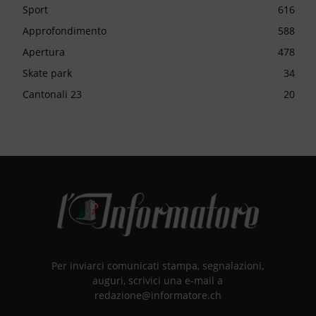
Sport
616
Approfondimento
588
Apertura
478
Skate park
34
Cantonali 23
20
Per inviarci comunicati stampa, segnalazioni,
auguri, scrivici una e-mail a
redazione@informatore.ch