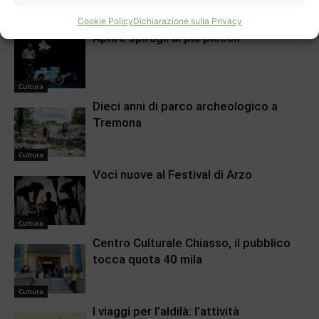
Cultura
Cookie Policy
Dichiarazione sulla Privacy
Aprire spiragli ai più piccoli
Cultura
Dieci anni di parco archeologico a
Tremona
Cultura
Voci nuove al Festival di Arzo
Cultura
Centro Culturale Chiasso, il pubblico
tocca quota 40 mila
Cultura
I viaggi per l’aldilà: l’attività