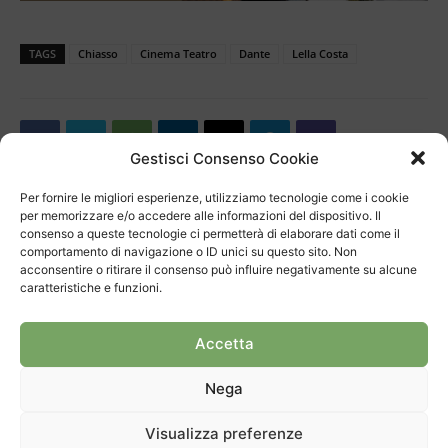
TAGS
Chiasso
Cinema Teatro
Dante
Lella Costa
Gestisci Consenso Cookie
Per fornire le migliori esperienze, utilizziamo tecnologie come i cookie
per memorizzare e/o accedere alle informazioni del dispositivo. Il
consenso a queste tecnologie ci permetterà di elaborare dati come il
Articolo precedente
Prossimo articolo
comportamento di navigazione o ID unici su questo sito. Non
Calcio, Tami chiude con il
Capolago, la fontana malata
acconsentire o ritirare il consenso può influire negativamente su alcune
Mendrisio
caratteristiche e funzioni.
Accetta
ARTICOLI CORRELATI
DI PIÙ DELLO STESSO AUTORE
Nega
30 anni per il Mulino di Bruzella
Visualizza preferenze