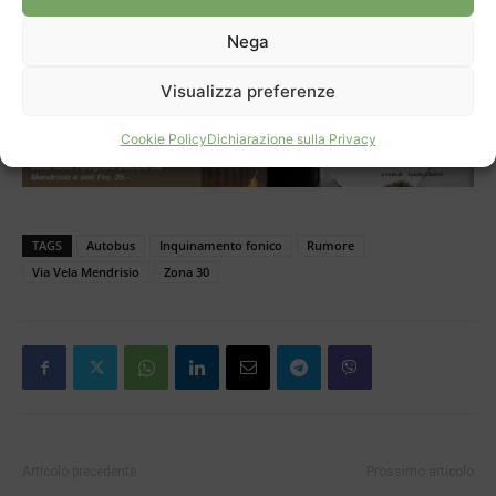
Una strada orientata all’insediamento è stata trasformata
in un’autostrada per autobus: è urgente correggere
Nega
questa situazione sfavorevole per i residenti”.
Visualizza preferenze
Cookie Policy
Dichiarazione sulla Privacy
TAGS
Autobus
Inquinamento fonico
Rumore
Via Vela Mendrisio
Zona 30
Articolo precedente
Prossimo articolo