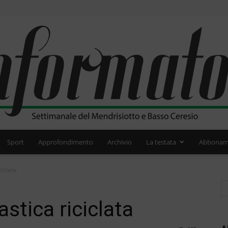
Sport
Approfondimento
Archivio
La testata
Abbonam
L'Informatore
ciclata
lastica riciclata