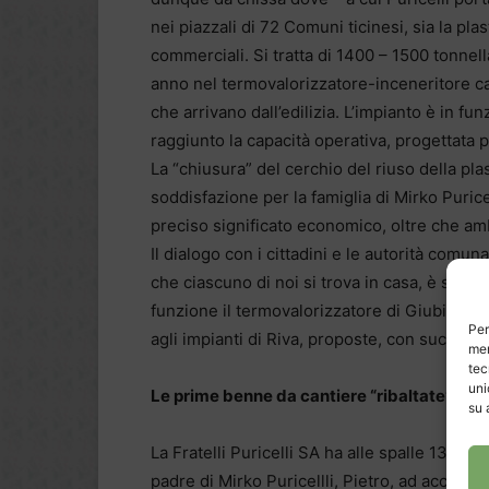
nei piazzali di 72 Comuni ticinesi, sia la plast
commerciali. Si tratta di 1400 – 1500 tonnell
anno nel termovalorizzatore-inceneritore ca
che arrivano dall’edilizia. L’impianto è in 
raggiunto la capacità operativa, progettata p
La “chiusura” del cerchio del riuso della plas
soddisfazione per la famiglia di Mirko Purice
preciso significato economico, oltre che am
Il dialogo con i cittadini e le autorità comun
che ciascuno di noi si trova in casa, è stato
funzione il termovalorizzatore di Giubiasco; 
Per
agli impianti di Riva, proposte, con successo,
mem
tec
uni
Le prime benne da cantiere “ribaltate” negli
su 
La Fratelli Puricelli SA ha alle spalle 13 anni
padre di Mirko Puricellli, Pietro, ad accorge