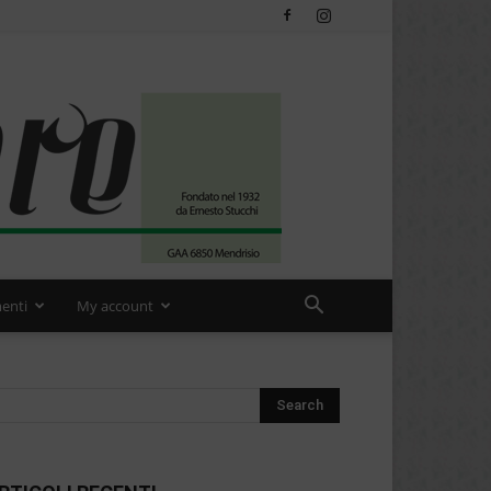
enti
My account