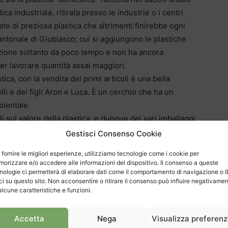
ica industriale, ritirata presso le industrie o i centri
ate di preziosa plastica che altrimenti finirebbe ogni
ntonale di Giubiasco; cui si aggiungono le plastiche
funzione soltanto da poco tempo e non ha ancora
er lavorare quantità assai maggiori.
tica, con la vendita dei primi articoli è una bella
lli e dei figli Aron e Luca. È un cerchio che ha un
bientale.
ali sul valore della plastica, e dunque dei vari imballaggi
 aperto dalla ditta nel 2008, quando ancora non era in
Gestisci Consenso Cookie
e ancora continua, se solo si pensa alle visite guidate
 fornire le migliori esperienze, utilizziamo tecnologie come i cookie per
 alle scuole ticinesi.
orizzare e/o accedere alle informazioni del dispositivo. Il consenso a queste
nologie ci permetterà di elaborare dati come il comportamento di navigazione o 
ci su questo sito. Non acconsentire o ritirare il consenso può influire negativame
 anni ‘70 per cercare materiali utili
alcune caratteristiche e funzioni.
 di esperienza nell’ambito del riciclaggio. Era stato il
Accetta
Nega
Visualizza preferen
rsi già negli anni Settanta del secolo scorso – quando