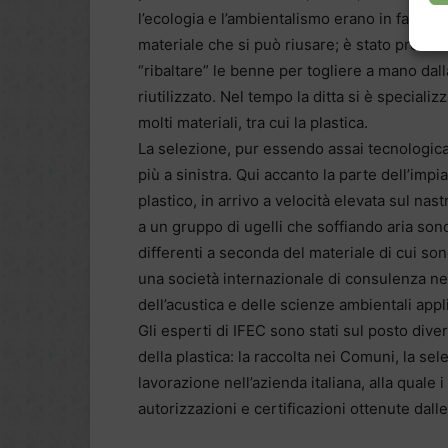
l’ecologia e l’ambientalismo erano in fasce 
materiale che si può riusare; è stato probab
“ribaltare” le benne per togliere a mano dal
riutilizzato. Nel tempo la ditta si è specializ
molti materiali, tra cui la plastica.
La selezione, pur essendo assai tecnologic
più a sinistra. Qui accanto la parte dell’impia
plastico, in arrivo a velocità elevata sul nas
a un gruppo di ugelli che soffiando aria sono 
differenti a seconda del materiale di cui son
una società internazionale di consulenza nel 
dell’acustica e delle scienze ambientali app
Gli esperti di IFEC sono stati sul posto diver
della plastica: la raccolta nei Comuni, la sele
lavorazione nell’azienda italiana, alla quale 
autorizzazioni e certificazioni ottenute dall