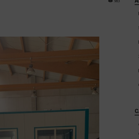
A
983
C