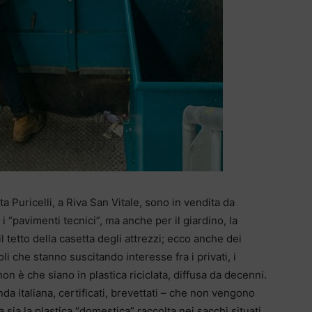
tta Puricelli, a Riva San Vitale, sono in vendita da
i “pavimenti tecnici”, ma anche per il giardino, la
il tetto della casetta degli attrezzi; ecco anche dei
oli che stanno suscitando interesse fra i privati, i
 non è che siano in plastica riciclata, diffusa da decenni.
nda italiana, certificati, brevettati – che non vengono
 sia la plastica “domestica” raccolta nei sacchi situati