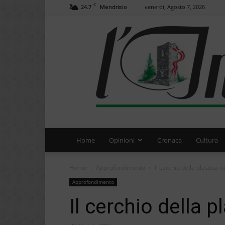
C
24.7
venerdì, Agosto 7, 2026
Mendrisio
Home
Opinioni
Cronaca
Cultura
Home
Approfondimento
Il cerchio della plastica ri
Approfondimento
Il cerchio della p