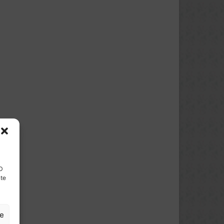
ID
nte
ze