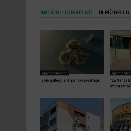
ARTICOLI CORRELATI
DI PIÙ DELL
Approfondimento
Approfondim
Isole galleggianti per curare il lago
“La Santa Lu
importante