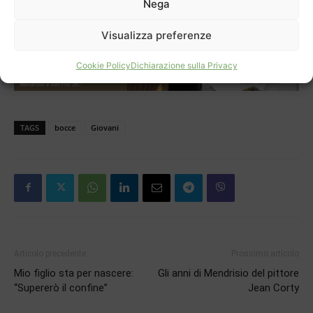
Nega
soprattutto nel rispetto di loro medesim
Visualizza preferenze
Cookie Policy
Dichiarazione sulla Privacy
TAGS
bocce
Giovani
Articolo precedente
Prossimo articolo
Mio figlio sta per nascere:
Gli anni di Mendrisio del pittore
“Supererò il confine”
Jean Corty