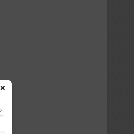
ID
nte