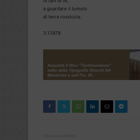
orfani di te,
a guardare il tumulo
di terra rossiccia.
3.1.1978
Articolo precedente