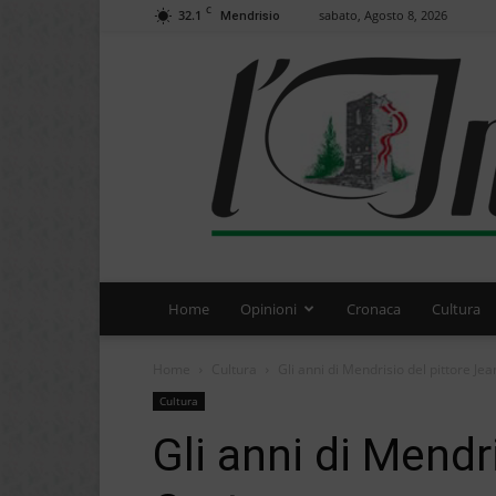
C
32.1
sabato, Agosto 8, 2026
Mendrisio
Home
Opinioni
Cronaca
Cultura
Home
Cultura
Gli anni di Mendrisio del pittore Jea
Cultura
Gli anni di Mendr