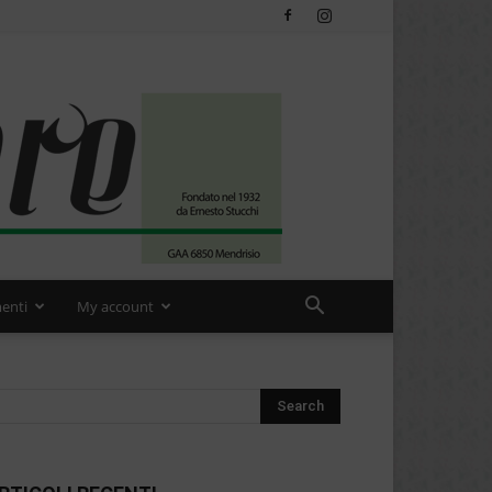
enti
My account