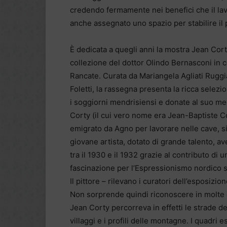
credendo fermamente nei benefici che il lavo
anche assegnato uno spazio per stabilire il p
È dedicata a quegli anni la mostra Jean Cort
collezione del dottor Olindo Bernasconi in 
Rancate. Curata da Mariangela Agliati Ruggi
Foletti, la rassegna presenta la ricca selezi
i soggiorni mendrisiensi e donate al suo me
Corty (il cui vero nome era Jean-Baptiste C
emigrato da Agno per lavorare nelle cave, si 
giovane artista, dotato di grande talento, a
tra il 1930 e il 1932 grazie al contributo di 
fascinazione per l’Espressionismo nordico su
Il pittore – rilevano i curatori dell’esposizi
Non sorprende quindi riconoscere in molte d
Jean Corty percorreva in effetti le strade d
villaggi e i profili delle montagne. I quadri