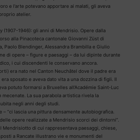
ro e l’arte potevano apportare ai malati, gli aveva
roprio atelier.
y (1907-1946): gli anni di Mendrisio. Opere dalla
corso alla Pinacoteca cantonale Giovanni Züst di
a, Paolo Blendinger, Alessandra Brambilla e Giulio
one di opere – figure e paesaggi – da lui dipinte durante
dico, i cui discendenti le conservano ancora.
orti) era nato nel Canton Neuchâtel dove il padre era
era sposato e aveva dato vita a una dozzina di figli. Il
veva potuto formarsi a Bruxelles all’Académie Saint-Luc
un mecenate. La sua parabola artistica rivela la
bita negli anni degli studi.
one – “ci lascia una pittura densamente autobiografica.
elle opere realizzate a Mendrisio scorci dei dintorni”.
el Mendrisiotto di cui rappresentava paesaggi, chiese,
 esposti a Rancate illustrano vie e monumenti del