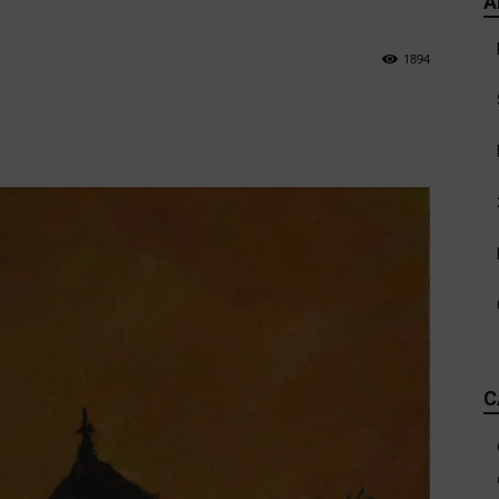
A
1894
C