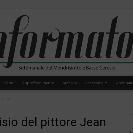
Sport
Approfondimento
Archivio
La testata
Abbonam
L'Informatore
n Corty
isio del pittore Jean