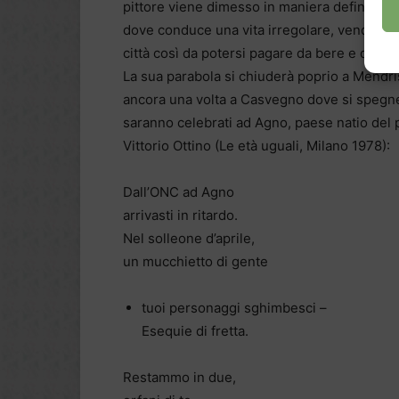
pittore viene dimesso in maniera definitiva 
dove conduce una vita irregolare, vendendo t
città così da potersi pagare da bere e qual
La sua parabola si chiuderà poprio a Mendri
ancora una volta a Casvegno dove si spegner
saranno celebrati ad Agno, paese natio del p
Vittorio Ottino (Le età uguali, Milano 1978):
Dall’ONC ad Agno
arrivasti in ritardo.
Nel solleone d’aprile,
un mucchietto di gente
tuoi personaggi sghimbesci –
Esequie di fretta.
Restammo in due,