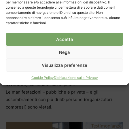
sanitario in Ticino.
per memorizzare e/o accedere alle informazioni del dispositivo. Il
consenso a queste tecnologie ci permetterà di elaborare dati come il
I trasporti pubblici verso l’Italia sono fortemente
comportamento di navigazione o ID unici su questo sito. Non
ridimensionati; rimangono in attività quelli essenziali per i
acconsentire o ritirare il consenso può influire negativamente su alcune
caratteristiche e funzioni.
lavoratori.
Gli esercizi alberghieri e della ristorazione che
Accetta
dispongono di un’autorizzazione alla gerenza per un
numero superiore a 50 persone possono continuare a
Nega
esercitare a condizione di non accogliere
contemporaneamente più di cinquanta persone
Visualizza preferenze
(personale incluso) e sono invitati a garantire norme
igieniche accresciute e di distanza sociale fra ogni
Cookie Policy
Dichiarazione sulla Privacy
avventore, sia seduto, sia in piedi.
Le manifestazioni – pubbliche e private – e gli
assembramenti con più di 50 persone (organizzatori
compresi) sono vietati.