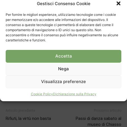
Gestisci Consenso Cookie
la Centrale renderà visita alla Chiodi-Montagna a
Castione.
Per fornire le migliori esperienze, utilizziamo tecnologie come i cookie
per memorizzare e/o accedere alle informazioni del dispositivo. Il
consenso a queste tecnologie ci permetterà di elaborare dati come il
comportamento di navigazione o ID unici su questo sito. Non
acconsentire o ritirare il consenso può influire negativamente su alcune
caratteristiche e funzioni.
Accetta
TAGS
bocce
Terna della Befana
Nega
Visualizza preferenze
Cookie Policy
Dichiarazione sulla Privacy
Articolo precedente
Prossimo articolo
Rifiuti, la virtù non basta
Passi di danza sabato al
museo di Chiasso