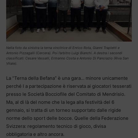
Nella foto da sinistra la terna vincitrice di Enrico Rota, Gianni Trapletti e
Antonio Pizzagalli (Cercera). Poi l’arbitro Luigi Bianchi. A destra i secondi
classificati: Cesare Vassalli, Ermanno Costa e Antonio Di Pancrazio (Riva San
Vitale).
La “Terna della Befana” è una gara… minore unicamente
perché l a partecipazione è riservata ai giocatori tesserati
presso le Società Bocciofile del Comitato di Mendrisio.
Ma, al di là del nome che la lega alla festività del 6
gennaio, si tratta di un torneo supportato dalle rigide
norme dello sport delle bocce. Quelle della Federazione
Svizzera: regolamento tecnico di gioco, divisa
obbligatoria e altro ancora.