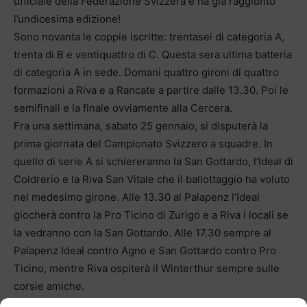
ufficiale della Federazione Svizzera e ha già raggiunto
l’undicesima edizione!
Sono novanta le coppie iscritte: trentasei di categoria A,
trenta di B e ventiquattro di C. Questa sera ultima batteria
di categoria A in sede. Domani quattro gironi di quattro
formazioni a Riva e a Rancate a partire dalle 13.30. Poi le
semifinali e la finale ovviamente alla Cercera.
Fra una settimana, sabato 25 gennaio, si disputerà la
prima giornata del Campionato Svizzero a squadre. In
quello di serie A si schiereranno la San Gottardo, l’Ideal di
Coldrerio e la Riva San Vitale che il ballottaggio ha voluto
nel medesimo girone. Alle 13.30 al Palapenz l’Ideal
giocherà contro la Pro Ticino di Zurigo e a Riva i locali se
la vedranno con la San Gottardo. Alle 17.30 sempre al
Palapenz Ideal contro Agno e San Gottardo contro Pro
Ticino, mentre Riva ospiterà il Winterthur sempre sulle
corsie amiche.
In serie B, alle 14 la Cercera ospiterà la Comano mentre