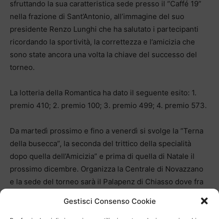
sfruttando la sua caratteristica sede presso il “Caffé 19”
nella frazione di Sant’Antonio, all’immagine del suo
presidente Renzo Lunghi che ha salutato i partecipanti
ricordando la sportività, la correttezza e l’amicizia che
sono state ancora una volta la chiave del successo del
torneo.
La lotteria della Romantica ha dato il seguente esito: 1.
premio 410; 2. premio 100; 3. premio 499; 4. premio 573.
Da martedì prossimo e fino a venerdì si svolge la “Terna
della busecca”, la seconda del trittico della specialità
dopo quella dell’Amicizia” e prima di quella di Natale il
prossimo dicembre. Organizza la Centrale di Novazzano
e la sede del torneo sarà il Palapenz di Chiasso dove fra
una settimana si disputeranno le semifinali e la finale.
Gestisci Consenso Cookie