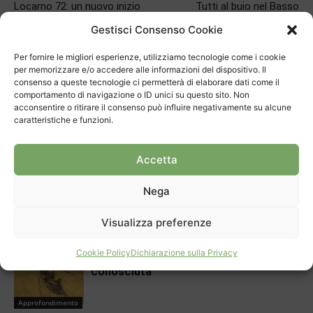
Locarno 72: un nuovo inizio
Tutti al buio nel Basso
Mendrisiotto, le forze
Gestisci Consenso Cookie
dell’ordine sono in forte allerta
Per fornire le migliori esperienze, utilizziamo tecnologie come i cookie
per memorizzare e/o accedere alle informazioni del dispositivo. Il
consenso a queste tecnologie ci permetterà di elaborare dati come il
ARTICOLI CORRELATI
DI PIÙ DELLO STESSO AUTORE
comportamento di navigazione o ID unici su questo sito. Non
acconsentire o ritirare il consenso può influire negativamente su alcune
Isole galleggianti per curare il lago
caratteristiche e funzioni.
Accetta
Approfondimento
“La Santa Lucia è una realtà
Nega
importante”
Visualizza preferenze
Approfondimento
Cookie Policy
Dichiarazione sulla Privacy
Sul San Giorgio la più antica vespa
conosciuta
Approfondimento