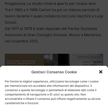
Pregassona. Lo studio rimarrà aperto per cinque anni.
Tra il 1965 e il 1968 Carloni ha poi un intenso periodo di
lavoro durante il quale collabora con Livio Vacchini e Luigi
Snozzi.
Dal 1971 al 1978 è stato deputato del Partito Socialista
Autonomo al Gran Consiglio ticinese. Muore a Mendrisio
nel novembre 2012.
Gestisci Consenso Cookie
TAGS
Architettura
Tita Carloni
Per fornire le migliori esperienze, utilizziamo tecnologie come i cookie
per memorizzare e/o accedere alle informazioni del dispositivo. Il
consenso a queste tecnologie ci permetterà di elaborare dati come il
comportamento di navigazione o ID unici su questo sito. Non
acconsentire o ritirare il consenso può influire negativamente su alcune
caratteristiche e funzioni.