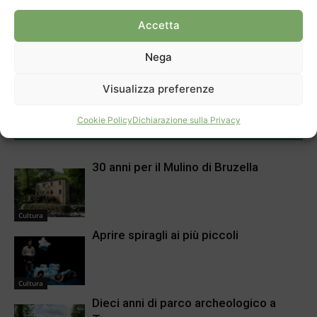
Accetta
Articolo precedente
Prossimo articolo
Nega
Chiasso beffato in extremis
70 anni fa il trionfale percorso
della Madonna Pellegrina
Visualizza preferenze
Cookie Policy
Dichiarazione sulla Privacy
ARTICOLI CORRELATI
DI PIÙ DELLO STESSO AUTORE
30 anni per il Mulino di Bruzella
Cultura
Aprire spiragli ai più piccoli
Cultura
Dieci anni di parco archeologico a