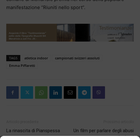
manifestazione “Riuniti nello sport”.
TAGS
atletica indoor
campionati svizzeri assoluti
Emma Piffaretti
Articolo precedente
Prossimo articolo
La rinascita di Pianspessa
Un film per parlare degli abusi
sui minori