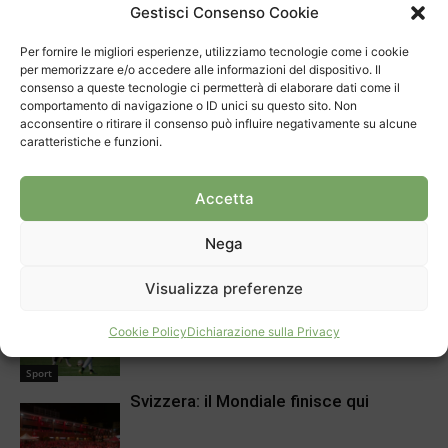
Gestisci Consenso Cookie
Per fornire le migliori esperienze, utilizziamo tecnologie come i cookie
ARTICOLI CORRELATI
DI PIÙ DELLO STESSO AUTORE
per memorizzare e/o accedere alle informazioni del dispositivo. Il
consenso a queste tecnologie ci permetterà di elaborare dati come il
comportamento di navigazione o ID unici su questo sito. Non
Delli Carri sposa il Mendrisio
acconsentire o ritirare il consenso può influire negativamente su alcune
caratteristiche e funzioni.
Sport
Accetta
Eric Huanca Quispe conquista il titolo
svizzero
Nega
Sport
Visualizza preferenze
Mendrisio subito convincente
Cookie Policy
Dichiarazione sulla Privacy
Sport
Svizzera: il Mondiale finisce qui