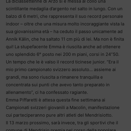
La diciassettenne di Arzo si è messa al collo una
scintillante medaglia d’argento nel salto in lungo. Con un
balzo di 6 metri, che rappresenta il suo record personale
indoor – oltre che una misura molto incoraggiante vista la
sua giovanissima età – ha ceduto il passo unicamente ad
Annik Kälin, che ha saltato 11 cm più di lei. Ma non è finita
qui! La stupefacente Emma è riuscita anche ad ottenere
uno splendido 6° posto nei 200 m piani, corsi in 24”50.
Un tempo che le è valso il record ticinese junior. “Era il
mio primo campionato svizzero assoluto… assieme ai
grandi, ma sono riuscita a rimanere tranquilla e
concentrata sui punti che avevo tanto preparato in
allenamento”, ci ha confessato ragiante.
Emma Piffaretti è attesa questa fine settimana ai
Campionati svizzeri giovanili a Macolin, manifestazione
cui parteciperanno pure altri atleti del Mendrisiotto.
Il 13 marzo prossimo, sarà invece, tra gli sportivi che il
comune di Mendrisio premia nel corso della popolare