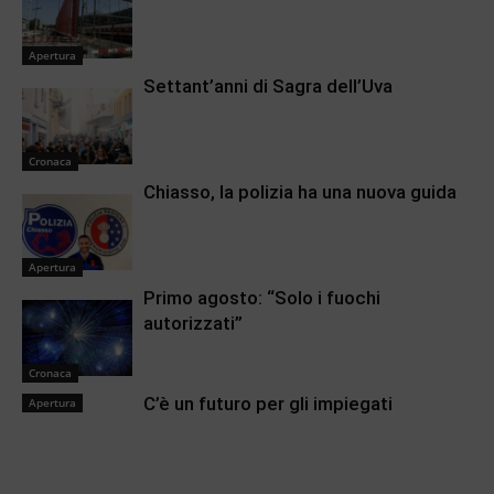
Apertura
Settant’anni di Sagra dell’Uva
Cronaca
Chiasso, la polizia ha una nuova guida
Apertura
Primo agosto: “Solo i fuochi
autorizzati”
Cronaca
C’è un futuro per gli impiegati
Apertura