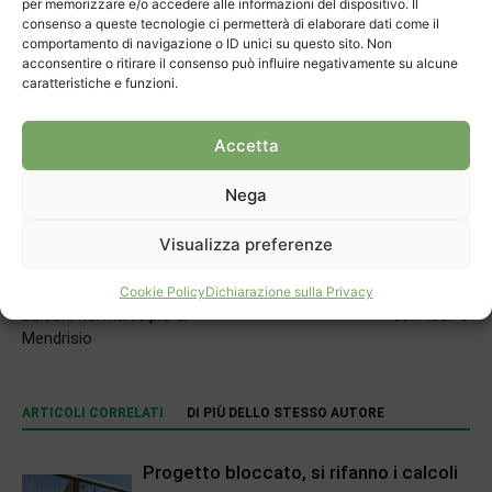
per memorizzare e/o accedere alle informazioni del dispositivo. Il
consenso a queste tecnologie ci permetterà di elaborare dati come il
comportamento di navigazione o ID unici su questo sito. Non
acconsentire o ritirare il consenso può influire negativamente su alcune
TAGS
Comparto Valera
Pianificazione
Valera
caratteristiche e funzioni.
Accetta
Nega
Visualizza preferenze
Articolo precedente
Prossimo articolo
L’ingresso di Francesca
Oro per Morandini e Zariatti
Cookie Policy
Dichiarazione sulla Privacy
Luisoni nel Municipio di
dell’ASSPO
Mendrisio
ARTICOLI CORRELATI
DI PIÙ DELLO STESSO AUTORE
Progetto bloccato, si rifanno i calcoli