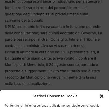
esistenti, compreso il binario industriale, per sistemare i
fondi e realizzare la rete dei percorsi interni. La
questione degli indennizzi ai privati rimane sulle
scrivanie dei tribunali.
Il PUC presentato ieri sarà adattato in funzione dell’esito
della consultazione; sarà quindi adottato dal Governo. La
parola passerà poi al Gran Consiglio. Infine al Tribunale
cantonale amministrativo se vi saranno ricorsi.
Prima di ultimare la versione del PUC presentata ieri, il
DT, quale ente pianificante, aveva voluto incontrare il
Municipio di Mendrisio, il 24 agosto scorso, aprendo a
proposte e suggerimenti; invito che tuttavia non è stato
raccolto dal Municipio che verosimilmente dirà la sua
nella fase di consultazione.
Gestisci Consenso Cookie
Per fornire le migliori esperienze, utilizziamo tecnologie come i cookie