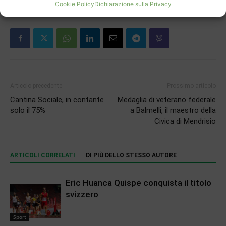
Cookie Policy
Dichiarazione sulla Privacy
Articolo precedente
Prossimo articolo
Cantina Sociale, in contante
Medaglia di veterano federale
solo il 75%
a Balmelli, il maestro della
Civica di Mendrisio
ARTICOLI CORRELATI
DI PIÙ DELLO STESSO AUTORE
Eric Huanca Quispe conquista il titolo
svizzero
Sport