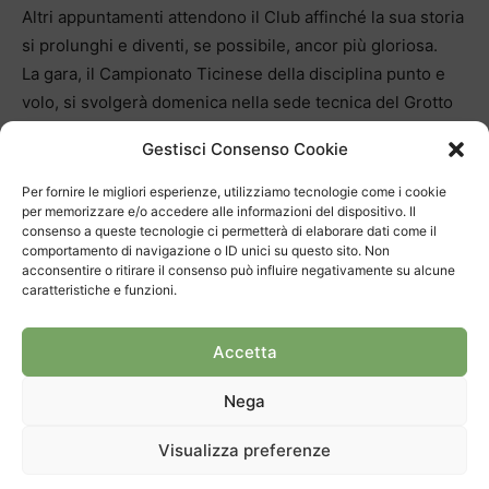
Altri appuntamenti attendono il Club affinché la sua storia
si prolunghi e diventi, se possibile, ancor più gloriosa.
La gara, il Campionato Ticinese della disciplina punto e
volo, si svolgerà domenica nella sede tecnica del Grotto
Cercera. Cin cin, Romano!
Gestisci Consenso Cookie
Domani pomeriggio, sabato 24, sempre alla Cercera si
Per fornire le migliori esperienze, utilizziamo tecnologie come i cookie
per memorizzare e/o accedere alle informazioni del dispositivo. Il
concluderà il torneo che da sei anni il Club di Rancate
consenso a queste tecnologie ci permetterà di elaborare dati come il
organizza in concomitanza con la popolare fiera di San
comportamento di navigazione o ID unici su questo sito. Non
Martino. È un’ulteriore iniziativa che valorizza il nostro
acconsentire o ritirare il consenso può influire negativamente su alcune
caratteristiche e funzioni.
territorio abbinando lo sport alle tradizioni più genuine.
Accetta
Nega
Visualizza preferenze
TAGS
bocce
Bocciofila Romano